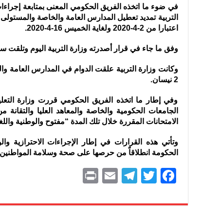
في ضوء ما اتخذه الفريق الحكومي المعنى بمتابعة إجراء
التربية تمديد تعطيل المدارس العامة والخاصة والمستولى عل
اعتبارا من 2-4-2020 ولغاية الخميس 16-4-2020.
وفق ما جاء في قرار أصدرته وزارة التربية اليوم وتلقت سا
2 نيسان.
وفي إطار ما اتخذه الفريق الحكومي قررت وزارة التعلي
الامتحانات المقررة خلال تلك المدة “مفتوح والوطنية واللغ
وتأتي هذه القرارات في إطار الإجراءات الاحترازية وال
الحكومة انطلاقاً من حرصها على صحة وسلامة المواطنين.
P
E
T
T
F
ri
m
el
w
a
nt
ai
e
itt
c