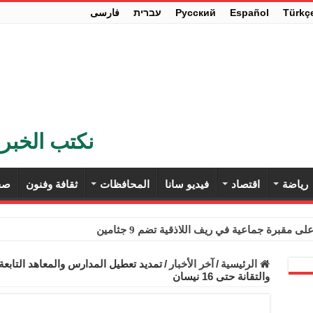
Türkç
Español
Pусский
עברית
فارسی
نكتب الخبر 
رياضة
اقتصاد
فيديو سانا
المحافظات
ثقافة وفنون
صح
ى مقبرة جماعية في ريف اللاذقية تضم 9 جثامين
حث في باريس تعزيز الاستقرار في سوريا
الرئيسية
/
آخر الأخبار
/
تمديد تعطيل المدارس والمعاهد التابعة ل
والتقانة حتى 16 نيسان
ء مستهلكي الكهرباء المنزلية والتجارية والصناعية من الرسوم
ل وفداً من أعضاء مجلسي النواب والشيوخ الأمريكيين