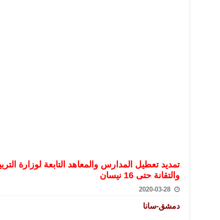
تعامل بالعملات الرقمية: غير قانونية وتنطوي على مخاطر كبيرة
امة لحرس الحدود السورية يزور تركيا لبحث سبل التعاون المشترك
قة دعم- فيديو
تحان تعويضي لطلاب المرحلة الانتقالية المتغيبين عن الامتحان النهائي
فجير حي الميسر بحلب صاحب سوابق ومدمن مخدرات
سيسكو التعاون في البحث العلمي وحماية التراث الثقافي
تمديد تعطيل المدارس والمعاهد التابعة لوزارة التربي
والتقانة حتى 16 نيسان
2020-03-28
دمشق-سانا