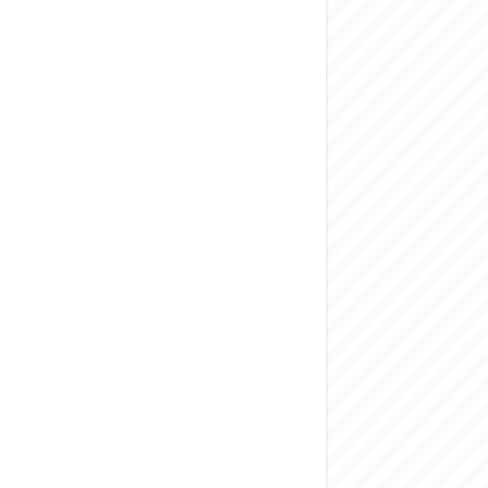
المركزي يحذر من ال
وفد من الإدارة الع
هيئة المفقودين: توثيق 63 مقبرة جماعية وخطة لإطلاق منصة رقمية وبطا
التربية السورية: ام
الداخلية: منفذ ت
سوريا تبحث مع الإي