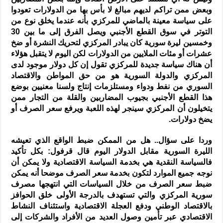
وبعض ممن تراكم لديهم مبالغ لا بأس بها من الدولارات تعودوا
على سياسة معينة بالماضي للمركزي بأنه عندما يخلق نوع من
التوتر في سوق القطع الأجنبي ويصل الفرق إلى ما بين 30
وخمسين ليرة سورية كان يبادر المركزي لتحريك النشرة أو ضخ
عشرات أو مئات الملايين من الدولارات لكن اليوم لا يتقبل هؤلاء
أن هناك سياسة جديدة للمركزي تقول إن كل دولار موجود لدى
المركزي والدولة السورية هو من حق المواطن والاقتصاد
السوري من نفط ودواء ومستلزمات إنتاج ولسنا معنيين بوضع
هذا القطع الأجنبي بجيوب المضاربين والقلة من التجار ممن
يتخيلون أن المركزي سينجر لهذه اللعبة ويرفع سعر الصرف أو
يضخ دولارات.
وردا على سؤال.. هل من الممكن ضبط الواقع الذي تعيشه
الليرة السورية مقابل الدولار اليوم قال قرفول: بكل تأكيد
فالسياسة النقدية هي بخدمة السياسة الاقتصادية ولا يمكن أن
نوجه جميع الموارد لتكون بخدمة سعر الصرف موضحا أنه يمكن
ضبط سعر الصرف من خلال السياسات التي انتهجها مصرف
سورية المركزي والتي تستهدف بالدرجة الأولى خلق الحوافز
بالاقتصاد الوطني ودفع العجلة الاقتصادية واستئناف النشاط
الاقتصادي عبر تأمين وصول العديد من الأفراد والشركات إلى