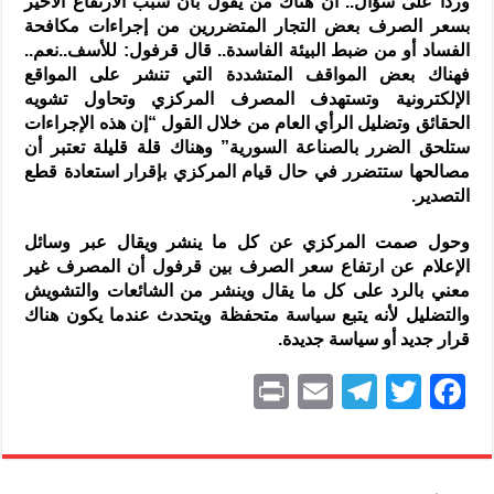
وردا على سؤال.. أن هناك من يقول بأن سبب الارتفاع الأخير
بسعر الصرف بعض التجار المتضررين من إجراءات مكافحة
الفساد أو من ضبط البيئة الفاسدة.. قال قرفول: للأسف..نعم..
فهناك بعض المواقف المتشددة التي تنشر على المواقع
الإلكترونية وتستهدف المصرف المركزي وتحاول تشويه
الحقائق وتضليل الرأي العام من خلال القول “إن هذه الإجراءات
ستلحق الضرر بالصناعة السورية” وهناك قلة قليلة تعتبر أن
مصالحها ستتضرر في حال قيام المركزي بإقرار استعادة قطع
التصدير.
وحول صمت المركزي عن كل ما ينشر ويقال عبر وسائل
الإعلام عن ارتفاع سعر الصرف بين قرفول أن المصرف غير
معني بالرد على كل ما يقال وينشر من الشائعات والتشويش
والتضليل لأنه يتبع سياسة متحفظة ويتحدث عندما يكون هناك
قرار جديد أو سياسة جديدة.
P
E
T
T
F
ri
m
el
w
a
nt
ai
e
itt
c