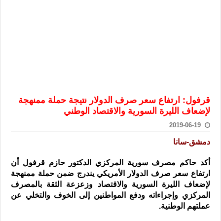
الرئيس الشرع يستقبل وفداً من أعضاء مجلسي النواب والشيوخ الأمريكي
المركزي يحذر من التعامل بالعملات الرقمية: غير قانونية وتنطوي على م
وفد من الإدارة العامة لحرس الحدود السورية يزور تركيا لبحث سبل التع
هيئة المفقودين: توثيق 63 مقبرة جماعية وخطة لإطلاق منصة رقمية وبطاقة دعم- فيديو
التربية السورية: امتحان تعويضي لطلاب المرحلة الانتقالية المتغيبين عن ا
الداخلية: منفذ تفجير حي الميسر بحلب صاحب سوابق ومدمن مخدرات
قرفول: ارتفاع سعر صرف الدولار نتيجة حملة ممنهجة
سوريا تبحث مع الإيسيسكو التعاون في البحث العلمي وحماية التراث الث
لإضعاف الليرة السورية والاقتصاد الوطني
2019-06-19
دمشق-سانا
أكد حاكم مصرف سورية المركزي الدكتور حازم قرفول أن
ارتفاع سعر صرف الدولار الأمريكي يندرج ضمن حملة ممنهجة
لإضعاف الليرة السورية والاقتصاد وزعزعة الثقة بالمصرف
المركزي وإجراءاته ودفع المواطنين إلى الخوف والتخلي عن
عملتهم الوطنية.