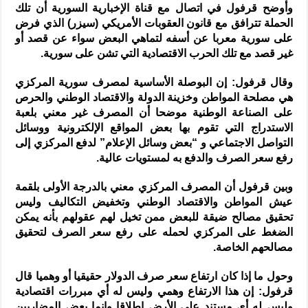
وأوضح قرفول في اتصال مع قناة الإخبارية السورية أن تلك
الحملة تترافق مع قانون العقوبات الأمريكي (سيزر) الذي فرض
على سورية معربا عن أسفه لتماهي البعض سواء عن قصد أو
غير قصد مع تلك الحرب الاقتصادية التي تشن على سورية.
وقال قرفول: إن البوصلة الأساسية لمصرف سورية المركزي
هي مصلحة المواطن وخزينة الدولة والاقتصاد الوطني والحرص
على الصناعة الوطنية موضحا أن المصرف غير معني بلعبة
الاستدراج التي تقوم بها بعض المواقع الإلكترونية ووسائل
التواصل الاجتماعي و “بعض وسائل الإعلام” لدفع المركزي إلى
رفع سعر الصرف والدفع به لمستويات عالية.
وبين قرفول أن المصرف المركزي معني بالدرجة الأولى بلقمة
عيش المواطن والاقتصاد الوطني وتخفيض التكاليف وليس
تحقيق مصالح ضيقة للبعض ممن تخيل لهم عقولهم بأنه يمكن
الضغط على المركزي لحمله على رفع سعر الصرف لتحقيق
مصالحهم الخاصة.
وحول ما إذا كان ارتفاع سعر صرف الدولار حقيقيا أو وهميا قال
قرفول: إن هذا الارتفاع وهمي وليس له أي مبررات اقتصادية
وليس له أي مستند على الأرض اطلاقا وإنما بعض المضاربين