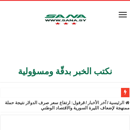
نكتب الخبر بدقّة ومسؤولية
الأمن الداخلي يعثر على مقبرة جماعية في ريف اللاذقية تضم 9 جثامين
الرئيسية
/
آخر الأخبار
/
قرفول: ارتفاع سعر صرف الدولار نتيجة حملة
ممنهجة لإضعاف الليرة السورية والاقتصاد الوطني
الوزير الشيباني يبحث في باريس تعزيز الاستقرار في سوريا
برنية: مرسوم بإعفاء مستهلكي الكهرباء المنزلية والتجارية والصناعية م