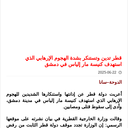
الرئيس الشرع يستقبل وفداً من أعضاء مجلسي النواب والشيوخ الأمريكي
المركزي يحذر من التعامل بالعملات الرقمية: غير قانونية وتنطوي على م
وفد من الإدارة العامة لحرس الحدود السورية يزور تركيا لبحث سبل التع
هيئة المفقودين: توثيق 63 مقبرة جماعية وخطة لإطلاق منصة رقمية وبطاقة دعم- فيديو
التربية السورية: امتحان تعويضي لطلاب المرحلة الانتقالية المتغيبين عن ا
الداخلية: منفذ تفجير حي الميسر بحلب صاحب سوابق ومدمن مخدرات
قطر تدين وتستنكر بشدة الهجوم الإرهابي الذي
سوريا تبحث مع الإيسيسكو التعاون في البحث العلمي وحماية التراث الث
استهدف كنيسة مار إلياس في دمشق
2025-06-22
الدوحة–سانا
أعربت دولة قطر عن إدانتها واستنكارها الشديدين للهجوم
الإرهابي الذي استهدف كنيسة مار إلياس في مدينة دمشق،
وأدى إلى سقوط قتلى ومصابين
.
وقالت وزارة الخارجية القطرية في بيان نشرته على موقعها
الرسمي: إن الوزارة تجدد موقف دولة قطر الثابت من رفض