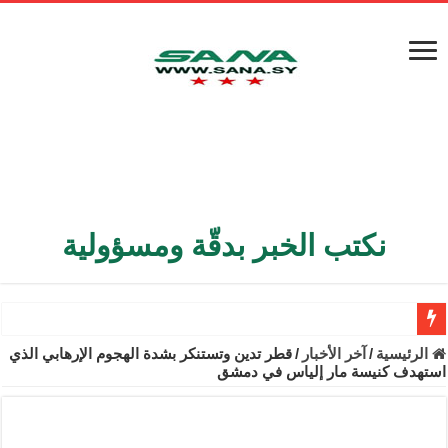
نكتب الخبر بدقّة ومسؤولية
الأمن الداخلي يعثر على مقبرة جماعية في ريف اللاذقية تضم 9 جثامين
الرئيسية
/
آخر الأخبار
/
قطر تدين وتستنكر بشدة الهجوم الإرهابي الذي
استهدف كنيسة مار إلياس في دمشق
الوزير الشيباني يبحث في باريس تعزيز الاستقرار في سوريا
برنية: مرسوم بإعفاء مستهلكي الكهرباء المنزلية والتجارية والصناعية م