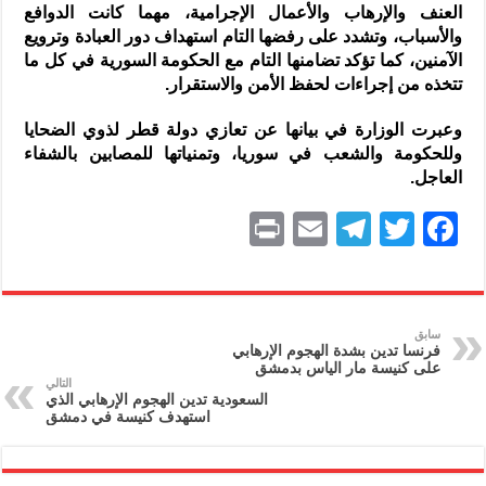
العنف والإرهاب والأعمال الإجرامية، مهما كانت الدوافع
والأسباب، وتشدد على رفضها التام استهداف دور العبادة وترويع
الآمنين، كما تؤكد تضامنها التام مع الحكومة السورية في كل ما
تتخذه من إجراءات لحفظ الأمن والاستقرار.
وعبرت الوزارة في بيانها عن تعازي دولة قطر لذوي الضحايا
وللحكومة والشعب في سوريا، وتمنياتها للمصابين بالشفاء
العاجل.
P
E
T
T
F
ri
m
el
w
a
nt
ai
e
itt
c
l
gr
er
e
سابق
فرنسا تدين بشدة الهجوم الإرهابي
a
b
على كنيسة مار الياس بدمشق
التالي
m
o
السعودية تدين الهجوم الإرهابي الذي
استهدف كنيسة في دمشق
o
k