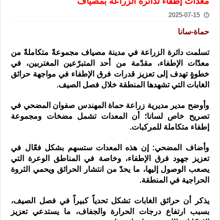
معدات إطفاء لدائرة الزراعة بمصياف
الرئيس الشرع يستقبل وفداً من أعضاء مجلسي النواب والشيوخ الأمريكي
2025-07-15
المركزي يحذر من التعامل بالعملات الرقمية: غير قانونية وتنطوي على م
حماة-سانا
وفد من الإدارة العامة لحرس الحدود السورية يزور تركيا لبحث سبل التع
تسلمت دائرة الزراعة في مدينة مصياف مجموعةً متكاملةً من
هيئة المفقودين: توثيق 63 مقبرة جماعية وخطة لإطلاق منصة رقمية وبطاقة دعم- فيديو
معدّات الإطفاء، مقدّمة من أحد المتبرّعين المغتربين، في
التربية السورية: امتحان تعويضي لطلاب المرحلة الانتقالية المتغيبين عن ا
خطوةٍ
تهدف إلى تعزيز قدرات فرق الإطفاء في مواجهة حرائق
الغابات التي تشهدها المنطقة خلال فصل الصيف.
الداخلية: منفذ تفجير حي الميسر بحلب صاحب سوابق ومدمن مخدرات
سوريا تبحث مع الإيسيسكو التعاون في البحث العلمي وحماية التراث الث
وأوضح مدير مديرية زراعة حماة المهندس صفوان المضحي في
تصريح خاص لسانا؛ أن المعدات تشمل مضخات ومجموعة
إطفاء متكاملة للمركبات.
وأضاف المضحي: إن هذه المعدات ستسهم بشكل فعّال في
تعزيز جهود فرق الإطفاء، وخاصة في المناطق الوعرة التي
يصعب الوصول إليها، ما يحدّ من انتشار الحرائق ويحمي الثروة
الحراجية في المنطقة.
يذكر أن حرائق الغابات تشكل تحدياً كبيراً في فصل الصيف،
بسبب ارتفاع درجات الحرارة والجفاف، ما يستدعي تعزيز