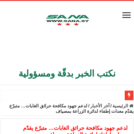
نكتب الخبر بدقّة ومسؤولية
الأمن الداخلي يعثر على مقبرة جماعية في ريف اللاذقية تضم 9 جثامين
الرئيسية
/
آخر الأخبار
/
لدعم جهود مكافحة حرائق الغابات… متبرّع
يقدّم معدات إطفاء لدائرة الزراعة بمصياف
الوزير الشيباني يبحث في باريس تعزيز الاستقرار في سوريا
برنية: مرسوم بإعفاء مستهلكي الكهرباء المنزلية والتجارية والصناعية م
لدعم جهود مكافحة حرائق الغابات… متبرّع يقدّم