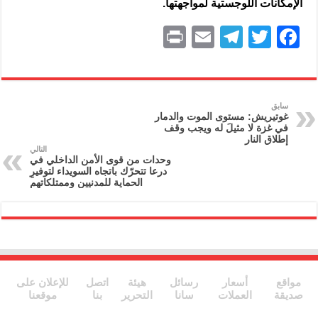
الإمكانات اللوجستية لمواجهتها.
P
E
T
T
F
ri
m
el
w
a
nt
ai
e
itt
c
l
gr
er
e
سابق
غوتيريش: مستوى الموت والدمار
a
b
في غزة لا مثيلَ له ويجب وقف
إطلاق النار
m
o
التالي
وحدات من قوى الأمن الداخلي في
o
درعا تتحرّك باتجاه السويداء لتوفيرِ
الحماية للمدنيين وممتلكاتهم
k
مواقع
أسعار
رسائل
هيئة
اتصل
للإعلان على
صديقة
العملات
سانا
التحرير
بنا
موقعنا