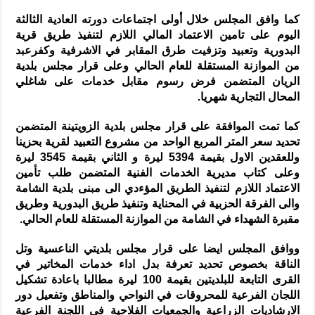
كما وافق المجلس خلال أولى اجتماعات دورته العادية الثالثة
اليوم على تامين الاعتماد المالي اللازم لتنفيذ طريق قرية
البدورية وتعبيد وتزفيت طرق المقابر في الاشرفية وكفرعبد
من الموازنة المستقلة للعام الحالي وعلى قرار مجلس بلدية
الريان المتضمن فرض رسوم مقابل خدمات على شاغلي
المحال التجارية شهريا.
كما تمت الموافقة على قرار مجلس بلدية الزويتينة المتضمن
تحديد سعر المتر المربع الواحد من مشروع التعبيد لقرية بحزينا
وللعقدين الاول بقيمة 5394 ليرة و الثاني بقيمة 3545 ليرة
وعلى كتاب مديرية الخدمات الفنية المتضمن طلب تأمين
الاعتماد اللازم لتنفيذ الطريق المؤءدي الى مبنى بلدية الشامة
والى الفرقة الحزبية في المحناية وتنفيذ طريق البدورية وطريق
مقبرة الشهداء في الشامة من الموازنة المستقلة للعام الحالي.
ووافق المجلس ايضا على قرار مجلس بلديتي الناعسية وتل
الناقة بخصوص تحديد تعرفة بدل اداء خدمات المخاتير في
القرى التابعة للبلديتين بقيمة 100 ليرة مطالبا باعادة تشكيل
اللجان الفرعية للمحروقات في النواحي والمناطق وتفعيل دور
الارشاديات الزراعية والجمعيات الفلاحية في اللجنة الفرعية