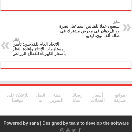
ri
m
el
w
a
nt
ai
e
itt
c
l
gr
er
e
سابق
سبعون عملا للفنانين اسماعيل نصرة
a
b
ووائل دهان في معرض مشترك في
صالة ألف نون-فيديو
m
o
التالي
الاتحاد العام للفلاحين: تأمين
o
مستلزمات الإنتاج وإعادة النظر
بأسعار الكهرباء للقطاع الزراعي
k
مواقع
أسعار
رسائل
هيئة
اتصل
للإعلان على
صديقة
العملات
سانا
التحرير
بنا
موقعنا
Powered by
sana
| Designed by
team to develop the software