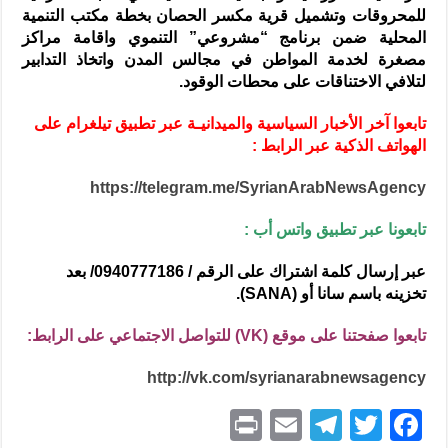
للمحروقات وتشميل قرية مكسر الحصان بخطة مكتب التنمية
المحلية ضمن برنامج “مشروعي” التنموي واقامة مراكز
مصغرة لخدمة المواطن في مجالس المدن واتخاذ التدابير
لتلافي الاختناقات على محطات الوقود.
تابعوا آخر الأخبار السياسية والميدانيـة عبر تطبيق تيلغرام على
الهواتف الذكية عبر الرابط :
https://telegram.me/SyrianArabNewsAgency
تابعونا عبر تطبيق واتس أب :
عبر إرسال كلمة اشتراك على الرقم / 0940777186/ بعد
تخزينه باسم سانا أو (SANA).
تابعوا صفحتنا على موقع (VK) للتواصل الاجتماعي على الرابط:
http://vk.com/syrianarabnewsagency
P
E
T
T
F