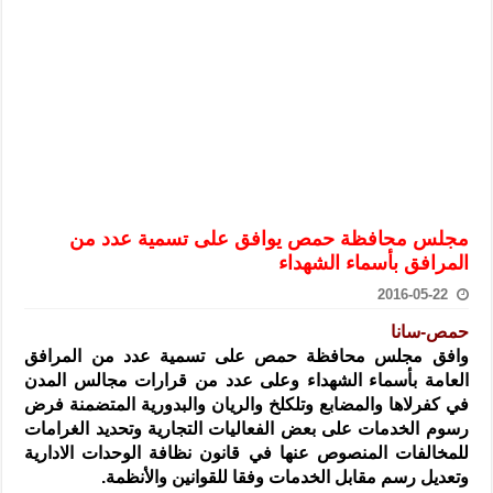
الرئيس الشرع يستقبل وفداً من أعضاء مجلسي النواب والشيوخ الأمريكي
المركزي يحذر من التعامل بالعملات الرقمية: غير قانونية وتنطوي على م
وفد من الإدارة العامة لحرس الحدود السورية يزور تركيا لبحث سبل التع
هيئة المفقودين: توثيق 63 مقبرة جماعية وخطة لإطلاق منصة رقمية وبطاقة دعم- فيديو
التربية السورية: امتحان تعويضي لطلاب المرحلة الانتقالية المتغيبين عن ا
الداخلية: منفذ تفجير حي الميسر بحلب صاحب سوابق ومدمن مخدرات
سوريا تبحث مع الإيسيسكو التعاون في البحث العلمي وحماية التراث الث
مجلس محافظة حمص يوافق على تسمية عدد من
المرافق بأسماء الشهداء
2016-05-22
حمص-سانا
وافق مجلس محافظة حمص على تسمية عدد من المرافق
العامة بأسماء الشهداء وعلى عدد من قرارات مجالس المدن
في كفرلاها والمضابع وتلكلخ والريان والبدورية المتضمنة فرض
رسوم الخدمات على بعض الفعاليات التجارية وتحديد الغرامات
للمخالفات المنصوص عنها في قانون نظافة الوحدات الادارية
وتعديل رسم مقابل الخدمات وفقا للقوانين والأنظمة.