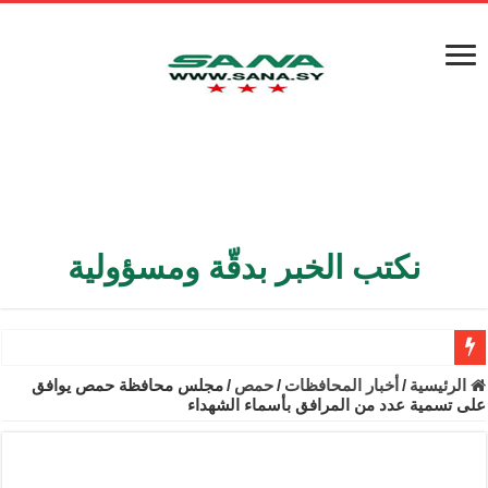
نكتب الخبر بدقّة ومسؤولية
الأمن الداخلي يعثر على مقبرة جماعية في ريف اللاذقية تضم 9 جثامين
الرئيسية
/
أخبار المحافظات
/
حمص
/
مجلس محافظة حمص يوافق
على تسمية عدد من المرافق بأسماء الشهداء
الوزير الشيباني يبحث في باريس تعزيز الاستقرار في سوريا
برنية: مرسوم بإعفاء مستهلكي الكهرباء المنزلية والتجارية والصناعية م