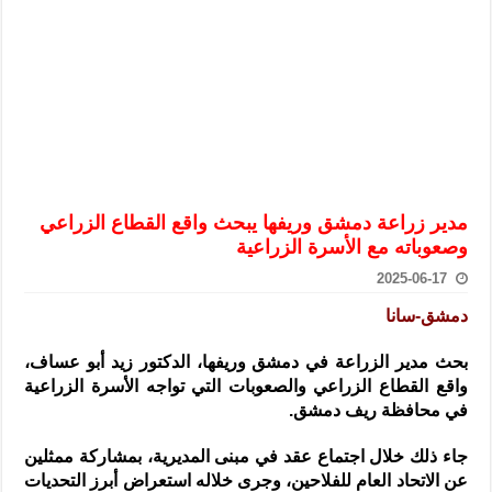
الرئيس الشرع يستقبل وفداً من أعضاء مجلسي النواب والشيوخ الأمريكي
المركزي يحذر من التعامل بالعملات الرقمية: غير قانونية وتنطوي على م
وفد من الإدارة العامة لحرس الحدود السورية يزور تركيا لبحث سبل التع
هيئة المفقودين: توثيق 63 مقبرة جماعية وخطة لإطلاق منصة رقمية وبطاقة دعم- فيديو
التربية السورية: امتحان تعويضي لطلاب المرحلة الانتقالية المتغيبين عن ا
الداخلية: منفذ تفجير حي الميسر بحلب صاحب سوابق ومدمن مخدرات
مدير زراعة دمشق وريفها يبحث واقع القطاع الزراعي
سوريا تبحث مع الإيسيسكو التعاون في البحث العلمي وحماية التراث الث
وصعوباته مع الأسرة الزراعية
2025-06-17
دمشق-سانا
بحث مدير الزراعة في دمشق وريفها، الدكتور زيد أبو عساف،
واقع القطاع الزراعي والصعوبات
التي تواجه الأسرة الزراعية
في محافظة ريف دمشق.
جاء ذلك خلال اجتماع عقد في مبنى المديرية، بمشاركة ممثلين
عن الاتحاد العام للفلاحين، وجرى خلاله استعراض أبرز التحديات