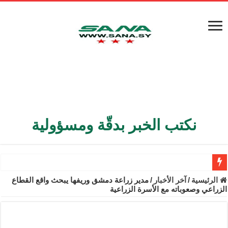
نكتب الخبر بدقّة ومسؤولية
الأمن الداخلي يعثر على مقبرة جماعية في ريف اللاذقية تضم 9 جثامين
الرئيسية
/
آخر الأخبار
/
مدير زراعة دمشق وريفها يبحث واقع القطاع
الزراعي وصعوباته مع الأسرة الزراعية
الوزير الشيباني يبحث في باريس تعزيز الاستقرار في سوريا
برنية: مرسوم بإعفاء مستهلكي الكهرباء المنزلية والتجارية والصناعية م