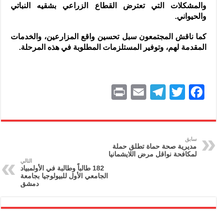
والمشكلات التي تعترض القطاع الزراعي بشقيه النباتي
والحيواني.
كما ناقش المجتمعون سبل تحسين واقع المزارعين، والخدمات
المقدمة لهم، وتوفير المستلزمات المطلوبة في هذه المرحلة.
P
E
T
T
F
ri
m
el
w
a
nt
ai
e
itt
c
l
gr
er
e
سابق
مديرية صحة حماة تطلق حملة
a
b
لمكافحة نواقل مرض اللايشمانيا
التالي
m
o
182 طالباً وطالبة في الأولمبياد
الجامعي الأول للبيولوجيا بجامعة
o
دمشق
k