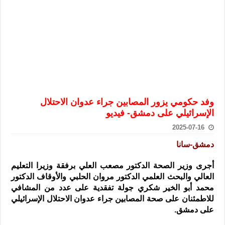
الرئيس الشرع يستقبل وفداً من أعضاء مجلسي النواب والشيوخ الأمريكي
المركزي يحذر من التعامل بالعملات الرقمية: غير قانونية وتنطوي على م
وفد من الإدارة العامة لحرس الحدود السورية يزور تركيا لبحث سبل التع
هيئة المفقودين: توثيق 63 مقبرة جماعية وخطة لإطلاق منصة رقمية وبطاقة دعم- فيديو
التربية السورية: امتحان تعويضي لطلاب المرحلة الانتقالية المتغيبين عن ا
الداخلية: منفذ تفجير حي الميسر بحلب صاحب سوابق ومدمن مخدرات
وفد حكومي يزور المصابين جراء عدوان الاحتلال
سوريا تبحث مع الإيسيسكو التعاون في البحث العلمي وحماية التراث الث
الإسرائيلي على دمشق- فيديو
2025-07-16
دمشق-سانا
أجرى وزير الصحة الدكتور مصعب العلي برفقة وزيرا التعليم
العالي والبحث العلمي الدكتور مروان الحلبي والأوقاف الدكتور
محمد أبو الخير
شكري جولة تفقدية على عدد من المشافي
للاطمئنان على صحة المصابين جراء عدوان الاحتلال الإسرائيلي
على دمشق.