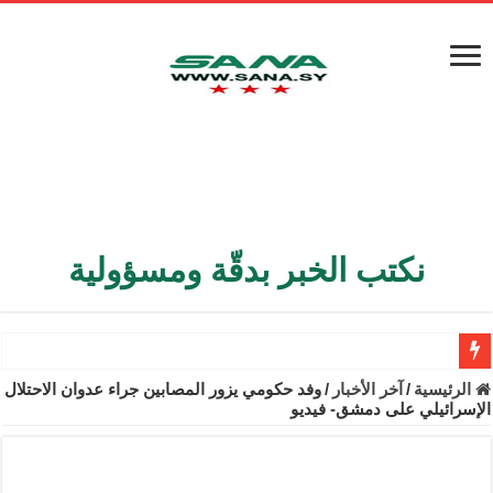
نكتب الخبر بدقّة ومسؤولية
الأمن الداخلي يعثر على مقبرة جماعية في ريف اللاذقية تضم 9 جثامين
الرئيسية
/
آخر الأخبار
/
وفد حكومي يزور المصابين جراء عدوان الاحتلال
الإسرائيلي على دمشق- فيديو
الوزير الشيباني يبحث في باريس تعزيز الاستقرار في سوريا
برنية: مرسوم بإعفاء مستهلكي الكهرباء المنزلية والتجارية والصناعية م