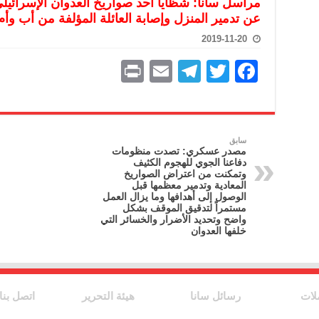
مراسل سانا: شظايا أحد صواريخ العدوان الإسرائي
تعامل بالعملات الرقمية: غير قانونية وتنطوي على مخاطر كبيرة
عن تدمير المنزل وإصابة العائلة المؤلفة من أب وأم
امة لحرس الحدود السورية يزور تركيا لبحث سبل التعاون المشترك
2019-11-20
قة دعم- فيديو
P
E
T
T
F
تحان تعويضي لطلاب المرحلة الانتقالية المتغيبين عن الامتحان النهائي
ri
m
el
w
a
فجير حي الميسر بحلب صاحب سوابق ومدمن مخدرات
nt
ai
e
itt
c
l
gr
er
e
سيسكو التعاون في البحث العلمي وحماية التراث الثقافي
سابق
مصدر عسكري: تصدت منظومات
a
b
دفاعنا الجوي للهجوم الكثيف
وتمكنت من اعتراض الصواريخ
m
o
المعادية وتدمير معظمها قبل
الوصول إلى أهدافها وما يزال العمل
o
مستمراً لتدقيق الموقف بشكل
واضح وتحديد الأضرار والخسائر التي
k
خلفها العدوان
لات
رسائل سانا
هيئة التحرير
اتصل بنا