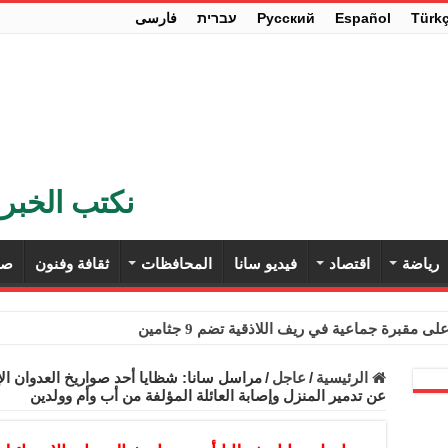
Türk
Español
Pусский
עברית
فارسی
نكتب الخبر 
رياضة
اقتصاد
فيديو سانا
المحافظات
ثقافة وفنون
صح
ى مقبرة جماعية في ريف اللاذقية تضم 9 جثامين
حث في باريس تعزيز الاستقرار في سوريا
الرئيسية
/
عاجل
/
مراسل سانا: شظايا أحد صواريخ العدوان ا
عن تدمير المنزل وإصابة العائلة المؤلفة من أب وأم وولدين
ء مستهلكي الكهرباء المنزلية والتجارية والصناعية من الرسوم
ل وفداً من أعضاء مجلسي النواب والشيوخ الأمريكيين