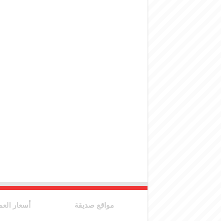
المركزي يحذر من ال
وفد من الإدارة الع
هيئة المفقودين: توثيق 63 مقبرة جماعية وخطة لإطلاق منصة رقمية وبطا
التربية السورية: ام
الداخلية: منفذ ت
سوريا تبحث مع الإي
مواقع صديقة
أسعار العم