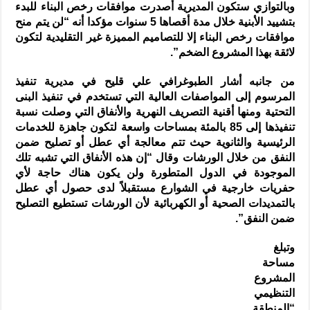
وبالتوازي ستكون المديرية أصدرت موافقات رخص البناء للبدء
بتشييد الأبنية خلال مدة أقصاها 5 سنوات مؤكدا أنه “لن يتم منح
موافقات رخص البناء إلا للتصاميم المميزة غير التقليدية لتكون
لائقة بهذا المشروع الضخم”.
من جانبه أشار الطبوغرافي علي قليح في مديرية تنفيذ
المرسوم إلى المواصفات العالية التي تستخدم في تنفيذ البنى
التحتية ومنها أقنية التصريف النهرية والأنفاق التي وصلت نسبة
تنفيذها إلى 85 بالمئة بمساحات واسعة لتكون جاهزة للخدمات
الرئيسية والثانوية حيث تتم معالجة أي عطل أو تصليح ضمن
النفق من خلال الورشات وقال “إن هذه الأنفاق التي تشبه تلك
الموجودة في الدول المتطورة ولن يكون هناك حاجة لأي
حفريات خارجية في الشوارع مستقبلاً لدى حصول أي عطل
بالتمديدات الصحية أو الكهربائية لأن الورشات تستطيع التصليح
ضمن النفق”.
وتبلغ
مساحة
المشروع
التنظيمي
“المنطقة