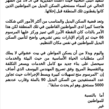
لتنفيذ البنى التحتية حيث أعلنت المديرية في الـ 19 من الشهر
الحالي عن أسماء مستحقي السكن البديل من المواطنين الذين
كانوا يقطنون تلك المنطقة قبل إخلائها.
وتعد قضية السكن البديل والمناسب من أكثر الأمور التي شكلت
هاجسا كبيرا لدى المواطنين القاطنين في تلك المنطقة لكن هذا
الأمر بالذات كان النقطة الأبرز التي تميز وركز عليها المرسوم
66 حيث تم إلزام الإدارات بنص تشريعي واضح لتأمين السكن
البديل للمواطنين في نفس مكان التنظيم.
واليوم وبدلا من أن يسكن المواطن في بيت عشوائي لا يملك
أدنى متطلبات الحياة الأساسية من حيث البيئة والخدمات
سيحصل على بناء جديد مع كامل الخدمات وبسعر التكلفة
وبالتقسيط المريح وفق تصريح المهندس اليوسف الذي أضاف
إن “المرسوم منح تسهيلات كبيرة وبسط الإجراءات حيث تجاوز
عدد المستفيدين من السكن البديل 90 بالمئة وقارب عددهم
5000 مستحق وهو لم يحدث سابقا”.
أما بالنسبة
للمواطنين
غير