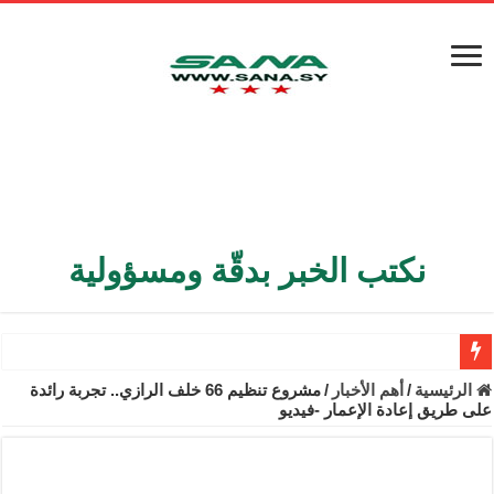
نكتب الخبر بدقّة ومسؤولية
الأمن الداخلي يعثر على مقبرة جماعية في ريف اللاذقية تضم 9 جثامين
الرئيسية
/
أهم الأخبار
/
مشروع تنظيم 66 خلف الرازي.. تجربة رائدة
على طريق إعادة الإعمار -فيديو
الوزير الشيباني يبحث في باريس تعزيز الاستقرار في سوريا
برنية: مرسوم بإعفاء مستهلكي الكهرباء المنزلية والتجارية والصناعية م