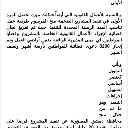
الأولى”.
وبالنسبة للأعمال القانونية التي أيضاً شكلت ميزة تحصل للمرة
الأولى في تنفيذ المشاريع الضخمة منح المرسوم طريقة عمل
تناسب المدد الزمنية المحددة للتنفيذ حيث تم تفريغ لجان
قضائية لإجراء الأعمال القانونية الخاصة بالمشروع وقضايا
المواطنين في مبنى المديرية الواقعة ضمن أراضي العمل وتم
إنجاز 8200 دعوى قضائية للمواطنين بأربعة أشهر ونصف
الشهر.
ويأتي
التمويل
كعنصر
أساسي
لتسهيل
إجراءات
التنفيذ وهو
ما تم من
خلال منح
محافظة دمشق المسؤولة عن تنفيذ المشروع قرضا على
مراحل بقيمة 20 مليار ليرة سورية من المصرف التجاري