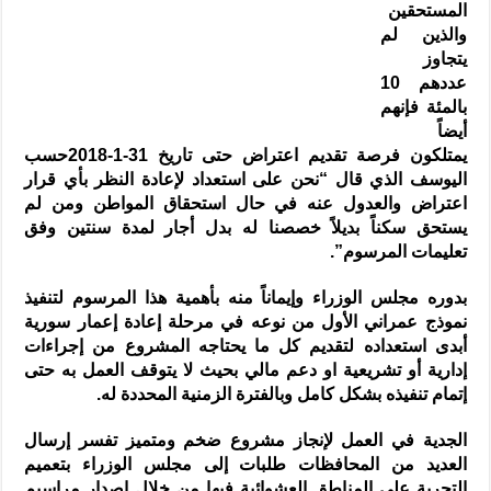
المستحقين
والذين لم
يتجاوز
عددهم 10
بالمئة فإنهم
أيضاً
يمتلكون فرصة تقديم اعتراض حتى تاريخ 31-1-2018حسب
اليوسف الذي قال “نحن على استعداد لإعادة النظر بأي قرار
اعتراض والعدول عنه في حال استحقاق المواطن ومن لم
يستحق سكناً بديلاً خصصنا له بدل أجار لمدة سنتين وفق
تعليمات المرسوم”.
بدوره مجلس الوزراء وإيماناً منه بأهمية هذا المرسوم لتنفيذ
نموذج عمراني الأول من نوعه في مرحلة إعادة إعمار سورية
أبدى استعداده لتقديم كل ما يحتاجه المشروع من إجراءات
إدارية أو تشريعية او دعم مالي بحيث لا يتوقف العمل به حتى
إتمام تنفيذه بشكل كامل وبالفترة الزمنية المحددة له.
الجدية في العمل لإنجاز مشروع ضخم ومتميز تفسر إرسال
العديد من المحافظات طلبات إلى مجلس الوزراء بتعميم
التجربة على المناطق العشوائية فيها من خلال إصدار مراسيم