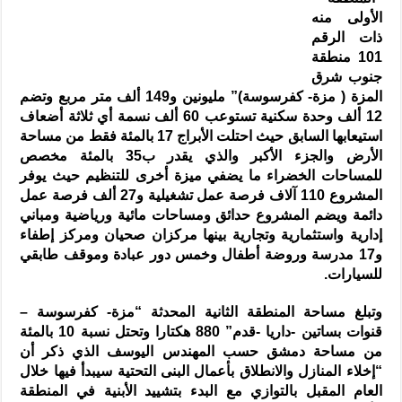
الأولى منه
ذات الرقم
101 منطقة
جنوب شرق
المزة ( مزة- كفرسوسة)” مليونين و149 ألف متر مربع وتضم
12 ألف وحدة سكنية تستوعب 60 ألف نسمة أي ثلاثة أضعاف
استيعابها السابق حيث احتلت الأبراج 17 بالمئة فقط من مساحة
الأرض والجزء الأكبر والذي يقدر ب35 بالمئة مخصص
للمساحات الخضراء ما يضفي ميزة أخرى للتنظيم حيث يوفر
المشروع 110 آلاف فرصة عمل تشغيلية و27 ألف فرصة عمل
دائمة ويضم المشروع حدائق ومساحات مائية ورياضية ومباني
إدارية واستثمارية وتجارية بينها مركزان صحيان ومركز إطفاء
و17 مدرسة وروضة أطفال وخمس دور عبادة وموقف طابقي
للسيارات.
وتبلغ مساحة المنطقة الثانية المحدثة “مزة- كفرسوسة –
قنوات بساتين -داريا -قدم” 880 هكتارا وتحتل نسبة 10 بالمئة
من مساحة دمشق حسب المهندس اليوسف الذي ذكر أن
“إخلاء المنازل والانطلاق بأعمال البنى التحتية سيبدأ فيها خلال
العام المقبل بالتوازي مع البدء بتشييد الأبنية في المنطقة