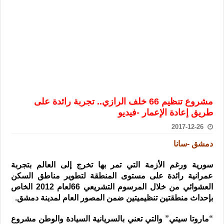
الرئيس الشرع يستقبل وفداً من أعضاء مجلسي النواب والشيوخ الأمريكي
المركزي يحذر من التعامل بالعملات الرقمية: غير قانونية وتنطوي على م
وفد من الإدارة العامة لحرس الحدود السورية يزور تركيا لبحث سبل التع
هيئة المفقودين: توثيق 63 مقبرة جماعية وخطة لإطلاق منصة رقمية وبطاقة دعم- فيديو
التربية السورية: امتحان تعويضي لطلاب المرحلة الانتقالية المتغيبين عن ا
الداخلية: منفذ تفجير حي الميسر بحلب صاحب سوابق ومدمن مخدرات
مشروع تنظيم 66 خلف الرازي.. تجربة رائدة على
سوريا تبحث مع الإيسيسكو التعاون في البحث العلمي وحماية التراث الث
طريق إعادة الإعمار -فيديو
2017-12-26
دمشق -سانا
سورية ورغم الأزمة التي تمر بها تخرج إلى العالم بتجربة
عمرانية رائدة على مستوى المنطقة لتطوير مناطق السكن
العشوائي من خلال المرسوم التشريعي 66لعام 2012 الخاص
بإحداث منطقتين تنظيميتين ضمن المصور العام لمدينة دمشق.
“ماروتا سيتي” والتي تعني بالسريانية السيادة والوطن مشروع