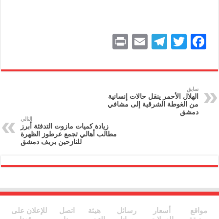
P
E
T
T
F
ri
m
el
w
a
nt
ai
e
itt
c
l
gr
er
e
سابق
الهلال الأحمر ينقل حالات إنسانية
a
b
من الغوطة الشرقية إلى مشافي
دمشق
m
o
التالي
زيادة كميات مازوت التدفئة أبرز
o
مطالب أهالي تجمع عرطوز الظهرة
للنازحين بريف دمشق
k
مواقع
أسعار
رسائل
هيئة
اتصل
للإعلان على