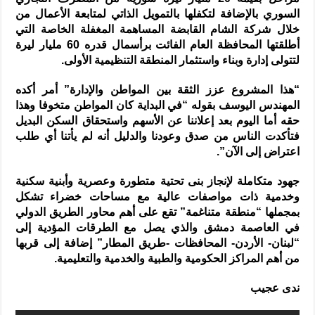
السوري بالإضافة لتكفلها بالتمويل الذاتي لمتابعة الأعمال من
خلال شركة الشام القابضة المساهمة المغفلة الخاصة التي
أطلقتها المحافظة العام الفائت برأسمال قدره 60 مليار ليرة
لتتولى إدارة وبناء واستثمار المنطقة التنظيمية الأولى.
“هذا المشروع عزز الثقة بين المواطن والإدارة” أمر أكده
المهندس اليوسف بقوله “في البداية كان المواطن متخوفا وهذا
حقه أما اليوم بعد إعلاننا عن الأسهم واستحقاق السكن البديل
فتأكدت الناس من صدق وعودنا والدليل أنه لم يأتنا أي طلب
اعتراض إلى الآن”.
جهود متكاملة لإنجاز بنى تحتية متطورة وعصرية وأبنية سكنية
وخدمية ذات مواصفات عالية مع مساحات خضراء تشكل
بمجملها “منطقة متناغمة” تقع على أهم محاور الطريق الدولي
في العاصمة دمشق والذي يصل مع الطرقات المؤدية إلى
“لبنان- الأردن- المحافظات -طريق المطار” إضافة إلى قربها
من أهم المراكز الحكومية والطبية والخدمية والتعليمية.
ندى عجيب