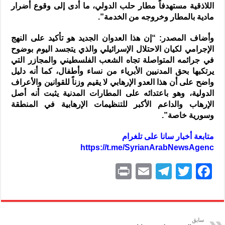
اللاذقية مستهدفاً مطار حلب الدولي، ما أدى إلى وقوع أضرار
مادية بالمطار وخروجه من الخدمة”.
وأضاف المصدر: “إن هذا العدوان الجديد هو تأكيد على النهج
الإجرامي لكيان الاحتلال الإسرائيلي والذي يتجسد اليوم بوضوح
في جرائمه المتواصلة تجاه الشعب الفلسطيني والمجازر التي
يرتكبها بحق المدنيين الأبرياء من نساء وأطفال، كما أنه دليل
واضح على أن هذا العدو الإرهابي لا يقيم وزناً للقوانين والأعراف
الدولية، وهو باعتدائه على المطارات المدنية يثبت أنه أصل
الإرهاب والداعم الأكبر للتنظيمات الإرهابية في المنطقة
وسورية خاصة”.
متابعة أخبار سانا على تلغرام
https://t.me/SyrianArabNewsAgenc
P
E
T
T
F
ri
m
el
w
a
nt
ai
e
itt
c
l
gr
er
e
سابق