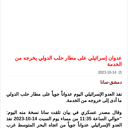
الرئيس الشرع يستقبل وفداً من أعضاء مجلسي النواب والشيوخ الأمريكي
المركزي يحذر من التعامل بالعملات الرقمية: غير قانونية وتنطوي على م
وفد من الإدارة العامة لحرس الحدود السورية يزور تركيا لبحث سبل التع
هيئة المفقودين: توثيق 63 مقبرة جماعية وخطة لإطلاق منصة رقمية وبطاقة دعم- فيديو
التربية السورية: امتحان تعويضي لطلاب المرحلة الانتقالية المتغيبين عن ا
الداخلية: منفذ تفجير حي الميسر بحلب صاحب سوابق ومدمن مخدرات
عدوان إسرائيلي على مطار حلب الدولي يخرجه من
سوريا تبحث مع الإيسيسكو التعاون في البحث العلمي وحماية التراث الث
الخدمة
2023-10-14
دمشق-سانا
نفذ العدو الإسرائيلي اليوم عدواناً جوياً على مطار حلب الدولي
ما أدى إلى خروجه من الخدمة
.
وقال مصدر عسكري في بيان تلقت سانا نسخة منه اليوم:
“حوالي الساعة 11:35 من مساء يوم السبت 14-10-2023 نفذ
العدو الإسرائيلي عدواناً جوياً من اتجاه البحر المتوسط غرب