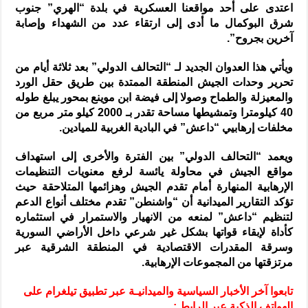
اعتدى على أحد مواقعنا العسكرية في بلدة “الهري” جنوب
شرق البوكمال ما أدى إلى ارتقاء عدد من الشهداء وإصابة
آخرين بجروح”.
ويأتي هذا العدوان الجديد لـ “التحالف الدولي” بعد ثلاثة أيام من
تحرير وحدات الجيش المنطقة الممتدة بين طريق حقل الورد
والمعيزلة والطماح وصولا إلى فيضة ابن موينع بمحور يبلغ طوله
40 كيلومترا وتمشيطها مساحة تقدر بـ 2000 كيلو متر مربع من
مخلفات إرهابيي “داعش” في البادية الغربية للميادين.
ويعمد “التحالف الدولي” بين الفترة والأخرى إلى استهداف
مواقع الجيش في محاولة يائسة لرفع معنويات التنظيمات
الإرهابية المنهارة أمام تقدم الجيش وهزائمها المتلاحقة حيث
تؤكد التقارير الميدانية أن “واشنطن” تقدم مختلف أنواع الدعم
لتنظيم “داعش” لمنعه من الانهيار والاستمرار في استثماره
كأداة لإبقاء قواتها بشكل غير شرعي داخل الأراضي السورية
وسرقة المقدرات الاقتصادية في المنطقة الشرقية عبر
مرتزقتها من المجموعات الإرهابية.
تابعوا آخر الأخبار السياسية والميدانيـة عبر تطبيق تيلغرام على
الهواتف الذكية عبر الرابط :