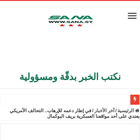
نكتب الخبر بدقّة ومسؤولية
الأمن الداخلي يعثر على مقبرة جماعية في ريف اللاذقية تضم 9 جثامين
الرئيسية
/
آخر الأخبار
/
في إطار دعمه للإرهاب.. التحالف الأمريكي
يعتدي على أحد مواقعنا العسكرية بريف البوكمال
الوزير الشيباني يبحث في باريس تعزيز الاستقرار في سوريا
برنية: مرسوم بإعفاء مستهلكي الكهرباء المنزلية والتجارية والصناعية م