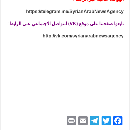
https://telegram.me/SyrianArabNewsAgency
تابعوا صفحتنا على موقع (VK) للتواصل الاجتماعي على الرابط:
http://vk.com/syrianarabnewsagency
P
E
T
T
F