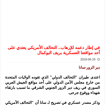
الرئيس الشرع يستقبل وفداً من أعضاء مجلسي النواب والشيوخ الأمريكي
المركزي يحذر من التعامل بالعملات الرقمية: غير قانونية وتنطوي على م
وفد من الإدارة العامة لحرس الحدود السورية يزور تركيا لبحث سبل التع
هيئة المفقودين: توثيق 63 مقبرة جماعية وخطة لإطلاق منصة رقمية وبطاقة دعم- فيديو
التربية السورية: امتحان تعويضي لطلاب المرحلة الانتقالية المتغيبين عن ا
الداخلية: منفذ تفجير حي الميسر بحلب صاحب سوابق ومدمن مخدرات
في إطار دعمه للإرهاب.. التحالف الأمريكي يعتدي على
سوريا تبحث مع الإيسيسكو التعاون في البحث العلمي وحماية التراث الث
أحد مواقعنا العسكرية بريف البوكمال
2018-06-18
دير الزور-سانا
اعتدى طيران “التحالف الدولي” الذي تقوده الولايات المتحدة
من خارج مجلس الأمن الدولي على أحد مواقع الجيش العربي
السوري في ريف دير الزور الجنوبي الشرقي ما تسبب بارتقاء
شهداء ووقوع جرحى.
وذكر مصدر عسكري في تصريح لـ سانا أن “التحالف الأمريكي