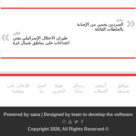
ri
m
el
w
a
nt
ai
e
itt
c
l
gr
er
e
سابق
السردين يحمي من الإصابة
a
b
بالجلطات القاتلة
التالي
m
o
طيران الاحتلال الإسرائيلي يشن
اعتداءات على مناطق شمال غزة
o
k
مواقع
أسعار
رسائل
هيئة
اتصل
للإعلان على
صديقة
العملات
سانا
التحرير
بنا
موقعنا
Powered by
sana
| Designed by
team to develop the software
© Copyright 2026, All Rights Reserved