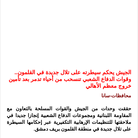
الرئيس الشرع يستقبل وفداً من أعضاء مجلسي النواب والشيوخ الأمريكي
المركزي يحذر من التعامل بالعملات الرقمية: غير قانونية وتنطوي على م
وفد من الإدارة العامة لحرس الحدود السورية يزور تركيا لبحث سبل التع
هيئة المفقودين: توثيق 63 مقبرة جماعية وخطة لإطلاق منصة رقمية وبطاقة دعم- فيديو
التربية السورية: امتحان تعويضي لطلاب المرحلة الانتقالية المتغيبين عن ا
الداخلية: منفذ تفجير حي الميسر بحلب صاحب سوابق ومدمن مخدرات
سوريا تبحث مع الإيسيسكو التعاون في البحث العلمي وحماية التراث الث
الجيش يحكم سيطرته على تلال جديدة في القلمون..
وقوات الدفاع الشعبي تنسحب من أحياء تدمر بعد تأمين
خروج معظم الأهالي
محافظات-سانا
حققت وحدات من الجيش والقوات المسلحة بالتعاون مع
المقاومة اللبنانية ومجموعات الدفاع الشعبية إنجازا جديدا في
ملاحقتها للتنظيمات الإرهابية التكفيرية عبر إحكامها السيطرة
على تلال جديدة في منطقة القلمون بريف دمشق.