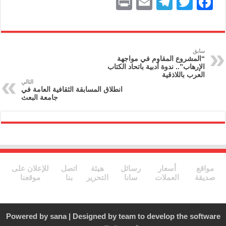
P
E
T
T
F
ri
m
el
w
a
nt
ai
e
itt
c
l
gr
er
e
سابق
“المشروع المقاوم في مواجهة
a
b
الإرهاب”.. ندوة أدبية باتحاد الكتاب
العرب باللاذقية
m
o
التالي
انطلاق المسابقة الثقافية العامة في
o
جامعة البعث
k
مواقع
أسعار
رسائل
هيئة
اتصل
للإعلان على
صديقة
العملات
سانا
التحرير
بنا
موقعنا
Powered by
sana
| Designed by
team to develop the software