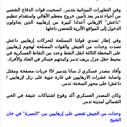
وفي التطورات الميدانية بتدمر.. انسحبت قوات الدفاع الشعبي
من أحياء تدمر بعد تأمين خروج معظم الأهالي واستقدام تنظيم
“داعش” الإرهابي أعدادا كبيرة من إرهابييه الذين يحاولون
الدخول إلى المواقع الأثرية للتحصن داخلها.
وفي إطار تصدي قواتنا المسلحة لتحركات إرهابيي داعش
تصدت وحدات من الجيش والقوات المسلحة لهجوم إرهابيين
على المحطة الثالثة لنقل النفط وعدد من النقاط العسكرية في
محيط حقل جزل بريف تدمر وكبدتهم خسائر في العتاد والأفراد.
وأفاد مصدر عسكري لـ سانا بتدمير /5/ عربات مصفحة ومقتل
واصابة عشرات الارهابيين في غارة جوية على رتل لإرهابيي /
داعش/ على محور السخنة- تدمر.
وكان المصدر العسكري أكد وقوع اشتباكات عنيفة في الحي
الشمالي لمدينة تدمر.
وحدات من الجيش تقضي على إرهابيين من “النصرة” في خان
الشيح