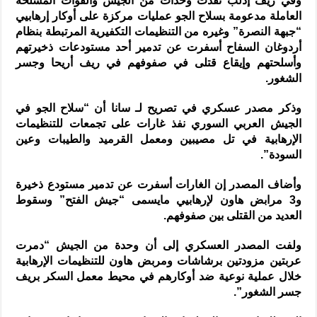
وفي ريف إدلب نفذت وحدات من الجيش والقوات المسلحة
العاملة مدعومة بسلاح الجو عمليات مركزة على أوكار إرهابيي
“جبهة النصرة” وغيره من التنظيمات التكفيرية المرتبطة بنظام
أردوغان السفاح أسفرت عن تدمير أحد مستودعات ذخيرتهم
وأسلحتهم وإيقاع قتلى في صفوفهم في ريف أريحا وجسر
الشغور.
وذكر مصدر عسكري في تصريح لـ سانا أن “سلاح الجو في
الجيش العربي السوري نفذ غارات على تجمعات للتنظيمات
الإرهابية في تل مصيبين ومعمل القرميد والطيبات وعين
السودة”.
وأضاف المصدر إن الغارات أسفرت عن تدمير مستودع ذخيرة
و3 مرابض هاون لإرهابيي مايسمى “جيش الفتح” وسقوط
العديد من القتلى بين صفوفهم.
ولفت المصدر العسكري إلى أن وحدة من الجيش “دمرت
عربتين مزودتين برشاشات ومربض هاون للتنظيمات الإرهابية
خلال عملية نوعية ضد أوكارهم في محيط معمل السكر بريف
جسر الشغور”.