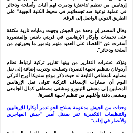
إرهابيين من تنظيم /داعش/ ودمرت لهم آليات وأسلحة وذخائر
في عملية نوعية ضد تجمعاتهم في محيط الكلية الجوية” على
الطريق الدولي الواصل إلى الرقة.
وقال المصدر إن وحدة من الجيش وجهت رمايات نارية مكثفة
على تجمعات وأوكار الإرهابيين في قريتي بابنس والمنصورة
أسفرت عن “القضاء على العديد منهم وتدمير ما بحوزتهم من
أسلحة وذخائر”.
وتؤكد عشرات التقارير من بينها تقارير تركية ارتباط نظام
أردوغان بتنظيم /جبهة النصرة/ وتسليحه وتدريبه إضافة إلى نقل
مصابيه للمشافي التابعة له حيث ذكر موقع سنديكا أورج التركي
اليوم أن سيارات الإسعاف التركية تتولى نقل الإرهابيين
المصابين إلى مشفى التينوزو ومشفى مصطفى كمال الجامعى
ومشفى دفنة وأغلبهم من تنظيم /جبهة النصرة/.
وحدات من الجيش مدعومة بسلاح الجو تدمر أوكارا للإرهابيين
والتنظيمات التكفيرية تقر بمقتل أمير “جيش المهاجرين
والأنصار في إدلب”