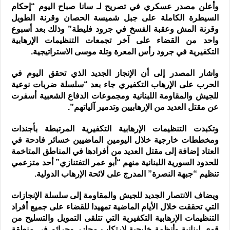
وأعلن مصدر عسكري في تصريح لـ سانا صباح اليوم “إحكام
السيطرة الكاملة على جبل شميسة الحصان وقرنة الطويل
وقرنة المش وعقبة الفسخ في جرود فليطة” وذلك بعد أسبوع
واحد من القضاء على آخر تجمعات التنظيمات الإرهابية
التكفيرية في جرود رأس المعرة وتلة موسى الاستراتيجية.
واشار المصدر إلى أن الإنجاز الجديد الذي تحقق اليوم في
الحرب على الإرهاب التكفيري جاء بعد “سلسلة ضربات نوعية
للجيش والمقاومة اللبنانية ومجموعات الدفاع الشعبية أسفرت
عن مقتل العديد من الإرهابيين وتدمير آلياتهم”.
وتكبدت التنظيمات الإرهابية التكفيرية المرتبطة بأجندات
ومخططات خارجية خلال اليومين الماضيين خسائر فادحة في
العتاد إضافة إلى مقتل العديد من أفرادها في المناطق المتاخمة
للحدود السورية اللبنانية منهم “أبو عمر التفتنازي” أحد متزعمي
تنظيم “جبهة النصرة” المدرج على لائحة الإرهاب الدولية.
ويضاف الانتصار الجديد للجيش والمقاومة إلى سلسلة الإنجازات
التي تحققت خلال الأيام الماضية تمهيدا للقضاء على جميع أفراد
التنظيمات الإرهابية التكفيرية التي تتلقى التمويل والتسليح من
قوى لبنانية وأنظمة خليجية لارتكاب مجازر وجرائم في منطقة