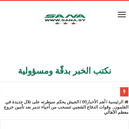
نكتب الخبر بدقّة ومسؤولية
الأمن الداخلي يعثر على مقبرة جماعية في ريف اللاذقية تضم 9 جثامين
الرئيسية
/
أهم الأخبار00
/
الجيش يحكم سيطرته على تلال جديدة في
القلمون.. وقوات الدفاع الشعبي تنسحب من أحياء تدمر بعد تأمين خروج
الوزير الشيباني يبحث في باريس تعزيز الاستقرار في سوريا
معظم الأهالي
برنية: مرسوم بإعفاء مستهلكي الكهرباء المنزلية والتجارية والصناعية م