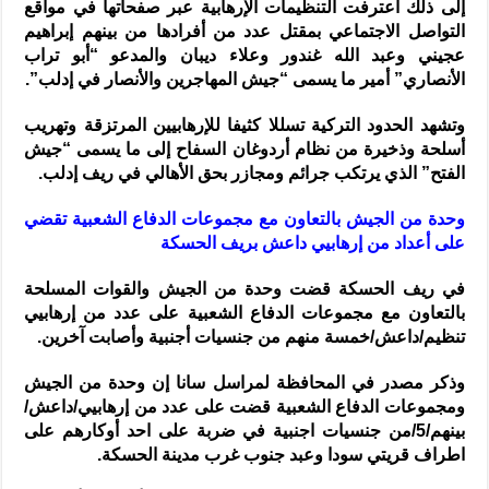
إلى ذلك اعترفت التنظيمات الإرهابية عبر صفحاتها في مواقع
التواصل الاجتماعي بمقتل عدد من أفرادها من بينهم إبراهيم
عجيني وعبد الله غندور وعلاء ديبان والمدعو “أبو تراب
الأنصاري” أمير ما يسمى “جيش المهاجرين والأنصار في إدلب”.
وتشهد الحدود التركية تسللا كثيفا للإرهابيين المرتزقة وتهريب
أسلحة وذخيرة من نظام أردوغان السفاح إلى ما يسمى “جيش
الفتح” الذي يرتكب جرائم ومجازر بحق الأهالي في ريف إدلب.
وحدة من الجيش بالتعاون مع مجموعات الدفاع الشعبية تقضي
على أعداد من إرهابيي داعش بريف الحسكة
في ريف الحسكة قضت وحدة من الجيش والقوات المسلحة
بالتعاون مع مجموعات الدفاع الشعبية على عدد من إرهابيي
تنظيم/داعش/خمسة منهم من جنسيات أجنبية وأصابت آخرين.
وذكر مصدر في المحافظة لمراسل سانا إن وحدة من الجيش
ومجموعات الدفاع الشعبية قضت على عدد من إرهابيي/داعش/
بينهم/5/من جنسيات اجنبية في ضربة على احد أوكارهم على
اطراف قريتي سودا وعبد جنوب غرب مدينة الحسكة.