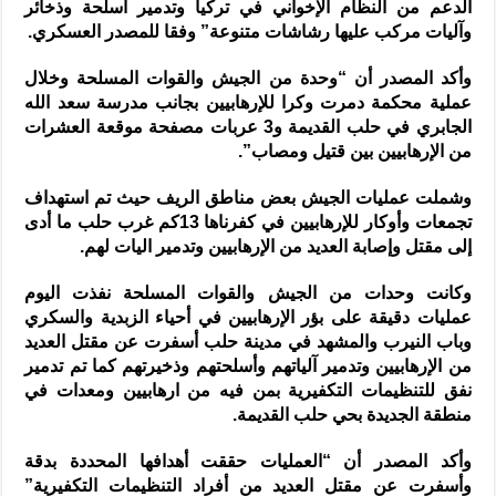
الدعم من النظام الإخواني في تركيا وتدمير أسلحة وذخائر
وآليات مركب عليها رشاشات متنوعة” وفقا للمصدر العسكري.
وأكد المصدر أن “وحدة من الجيش والقوات المسلحة وخلال
عملية محكمة دمرت وكرا للإرهابيين بجانب مدرسة سعد الله
الجابري في حلب القديمة و3 عربات مصفحة موقعة العشرات
من الإرهابيين بين قتيل ومصاب”.
وشملت عمليات الجيش بعض مناطق الريف حيث تم استهداف
تجمعات وأوكار للإرهابيين في كفرناها 13كم غرب حلب ما أدى
إلى مقتل وإصابة العديد من الإرهابيين وتدمير اليات لهم.
وكانت وحدات من الجيش والقوات المسلحة نفذت اليوم
عمليات دقيقة على بؤر الإرهابيين في أحياء الزبدية والسكري
وباب النيرب والمشهد في مدينة حلب أسفرت عن مقتل العديد
من الإرهابيين وتدمير آلياتهم وأسلحتهم وذخيرتهم كما تم تدمير
نفق للتنظيمات التكفيرية بمن فيه من ارهابيين ومعدات في
منطقة الجديدة بحي حلب القديمة.
وأكد المصدر أن “العمليات حققت أهدافها المحددة بدقة
وأسفرت عن مقتل العديد من أفراد التنظيمات التكفيرية”