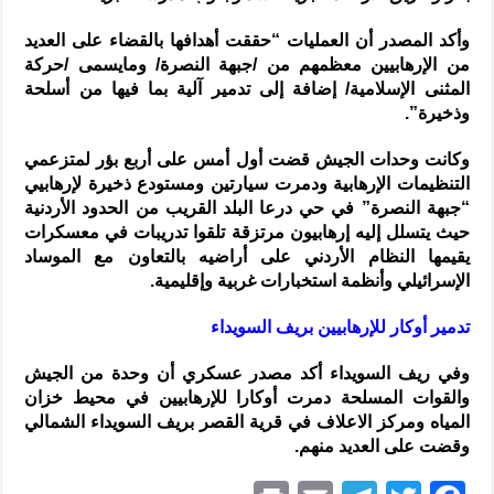
وأكد المصدر أن العمليات “حققت أهدافها بالقضاء على العديد
من الإرهابيين معظمهم من /جبهة النصرة/ ومايسمى /حركة
المثنى الإسلامية/ إضافة إلى تدمير آلية بما فيها من أسلحة
وذخيرة”.
وكانت وحدات الجيش قضت أول أمس على أربع بؤر لمتزعمي
التنظيمات الإرهابية ودمرت سيارتين ومستودع ذخيرة لإرهابيي
“جبهة النصرة” في حي درعا البلد القريب من الحدود الأردنية
حيث يتسلل إليه إرهابيون مرتزقة تلقوا تدريبات في معسكرات
يقيمها النظام الأردني على أراضيه بالتعاون مع الموساد
الإسرائيلي وأنظمة استخبارات غربية وإقليمية.
تدمير أوكار للإرهابيين بريف السويداء
وفي ريف السويداء أكد مصدر عسكري أن وحدة من الجيش
والقوات المسلحة دمرت أوكارا للإرهابيين في محيط خزان
المياه ومركز الاعلاف في قرية القصر بريف السويداء الشمالي
وقضت على العديد منهم.