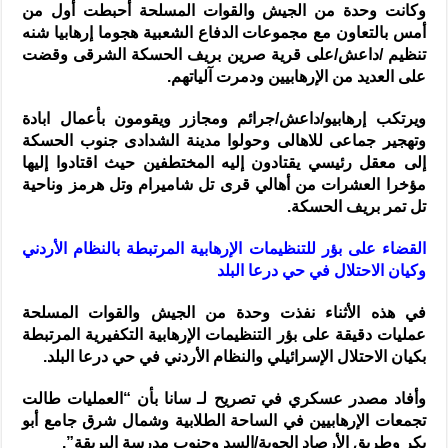
وكانت وحدة من الجيش والقوات المسلحة أحبطت أول من
أمس بالتعاون مع مجموعات الدفاع الشعبية هجوما إرهابيا شنه
تنظيم /داعش/على قرية صرين بريف الحسكة الشرقى وقضت
على العديد من الإرهابيين ودمرت آلياتهم.
ويرتكب إرهابيو/داعش/جرائم ومجازر ويقومون بأعمال ابادة
وتهجير جماعى للاهالى وحولوا مدينة الشدادى جنوب الحسكة
إلى معقل رئيسي يقتادون إليه المختطفين حيث اقتادوا إليها
مؤخرا العشرات من أهالي قرى تل شاميرام وتل هرمز وناحية
تل تمر بريف الحسكة.
القضاء على بؤر للتنظيمات الإرهابية المرتبطة بالنظام الأردني
وكيان الاحتلال في حي درعا البلد
في هذه الأثناء نفذت وحدة من الجيش والقوات المسلحة
عمليات دقيقة على بؤر التنظيمات الإرهابية التكفيرية المرتبطة
بكيان الاحتلال الإسرائيلي والنظام الأردني في حي درعا البلد.
وأفاد مصدر عسكري في تصريح لـ سانا بأن “العمليات طالت
تجمعات الإرهابيين في الساحة الطلابية وشمال شرق جامع أبو
بكر وطريق الأرصاد الجوية/السد وجنوب مدرسة البريقة”.