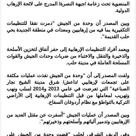
المنضوية تحت زعامة /جبهة النصرة/ المدرج على لائحة الإرهاب
الدولية.
وبين المصدر أن وحدة من الجيش “دمرت نفقا للتنظيمات
التكفيرية بما فيه من إرهابيين ومعدات في منطقة الجديدة بحي
حلب القديمة”.
ويعمد أفراد التنظيمات الإرهابية إلى حفر أنفاق لتخزين الأسلحة
والذخيرة والتنقل والاختباء من ضربات وحدات الجيش والقوات
المسلحة العاملة في مدينة حلب.
ولفت المصدر إلى أن “وحدة من الجيش نفذت عمليات مكثفة
على تجمعات لإرهابيي /داعش/ شرق مدينة الشيخ نجار
الصناعية” التي تعرضت في عامي 2013 و2014 لسلب ونهب
وتهريب لمعاملها من قبل التنظيمات الإرهابية إلى الأراضي
التركية بالتواطؤ مع نظام أردوغان السفاح.
وبين المصدر أن عمليات الجيش “أسفرت عن مقتل العديد من
الإرهابيين وتدمير آلياتهم وأسلحتهم وذخيرتهم”.
وفي الريف الشرقي لحلب “قضت وحدة من الجيش على