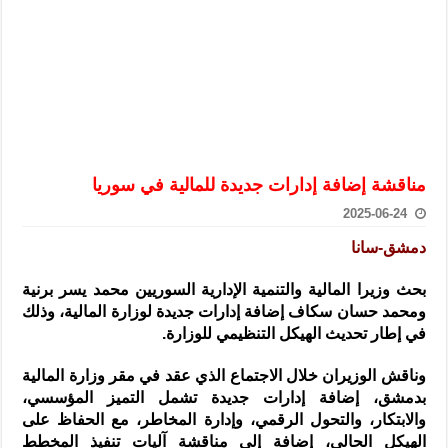
الرئيس الشرع يستقبل وفداً من أعضاء مجلسي النواب والشيوخ الأمريكي
المركزي يحذر من التعامل بالعملات الرقمية: غير قانونية وتنطوي على م
وفد من الإدارة العامة لحرس الحدود السورية يزور تركيا لبحث سبل التع
هيئة المفقودين: توثيق 63 مقبرة جماعية وخطة لإطلاق منصة رقمية وبطاقة دعم- فيديو
التربية السورية: امتحان تعويضي لطلاب المرحلة الانتقالية المتغيبين عن ا
الداخلية: منفذ تفجير حي الميسر بحلب صاحب سوابق ومدمن مخدرات
مناقشة إضافة إدارات جديدة للمالية في سوريا
سوريا تبحث مع الإيسيسكو التعاون في البحث العلمي وحماية التراث الث
2025-06-24
دمشق-سانا
بحث وزيرا المالية والتنمية الإدارية السوريين محمد يسر برنية
ومحمد حسان سكاف إضافة إدارات جديدة لوزارة المالية
، وذلك
في إطار تحديث الهيكل التنظيمي للوزارة.
وناقش الوزيران خلال الاجتماع الذي عقد في مقر وزارة المالية
بدمشق، إضافة إدارات جديدة تشمل التميز المؤسسي،
والابتكار، والتحول الرقمي، وإدارة المخاطر، مع الحفاظ على
الهيكل الحالي، إضافة إلى مناقشة آليات تنفيذ المخطط