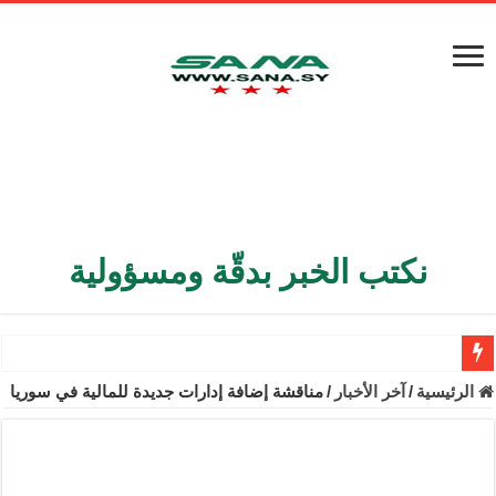
نكتب الخبر بدقّة ومسؤولية
الأمن الداخلي يعثر على مقبرة جماعية في ريف اللاذقية تضم 9 جثامين
الرئيسية
/
آخر الأخبار
/
مناقشة إضافة إدارات جديدة للمالية في سوريا
الوزير الشيباني يبحث في باريس تعزيز الاستقرار في سوريا
برنية: مرسوم بإعفاء مستهلكي الكهرباء المنزلية والتجارية والصناعية م