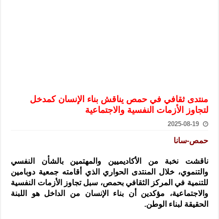
الرئيس الشرع يستقبل وفداً من أعضاء مجلسي النواب والشيوخ الأمريكي
المركزي يحذر من التعامل بالعملات الرقمية: غير قانونية وتنطوي على م
وفد من الإدارة العامة لحرس الحدود السورية يزور تركيا لبحث سبل التع
هيئة المفقودين: توثيق 63 مقبرة جماعية وخطة لإطلاق منصة رقمية وبطاقة دعم- فيديو
التربية السورية: امتحان تعويضي لطلاب المرحلة الانتقالية المتغيبين عن ا
الداخلية: منفذ تفجير حي الميسر بحلب صاحب سوابق ومدمن مخدرات
منتدى ثقافي في حمص يناقش بناء الإنسان كمدخل
سوريا تبحث مع الإيسيسكو التعاون في البحث العلمي وحماية التراث الث
لتجاوز الأزمات النفسية والاجتماعية
2025-08-19
حمص-سانا
ناقشت نخبة من الأكاديميين والمهتمين بالشأن النفسي
والتنموي، خلال المنتدى الحواري الذي أقامته جمعية دوبامين
للتنمية في المركز الثقافي بحمص، سبل تجاوز الأزمات
النفسية
والاجتماعية، مؤكدين أن بناء الإنسان من الداخل هو اللبنة
الحقيقة لبناء الوطن.