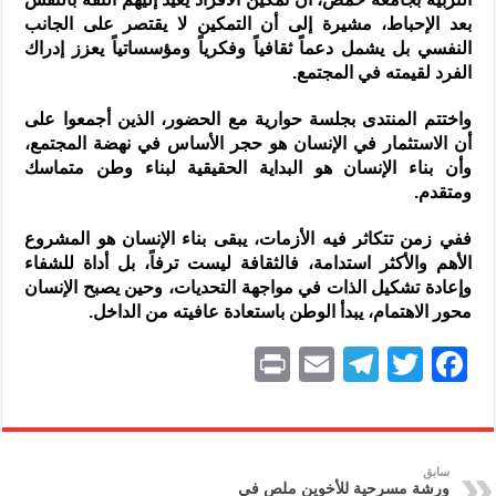
بعد الإحباط، مشيرة إلى أن التمكين لا يقتصر على الجانب
النفسي بل يشمل دعماً ثقافياً وفكرياً ومؤسساتياً يعزز إدراك
الفرد لقيمته في المجتمع.
واختتم المنتدى بجلسة حوارية مع الحضور، الذين أجمعوا على
أن الاستثمار في الإنسان هو حجر الأساس في نهضة المجتمع،
وأن بناء الإنسان هو البداية الحقيقية لبناء وطن متماسك
ومتقدم.
ففي زمن تتكاثر فيه الأزمات، يبقى بناء الإنسان هو المشروع
الأهم والأكثر استدامة، فالثقافة ليست ترفاً، بل أداة للشفاء
وإعادة تشكيل الذات في مواجهة التحديات، وحين يصبح الإنسان
محور الاهتمام، يبدأ الوطن باستعادة عافيته من الداخل.
P
E
T
T
F
ri
m
el
w
a
nt
ai
e
itt
c
l
gr
er
e
سابق
ورشة مسرحية للأخوين ملص في