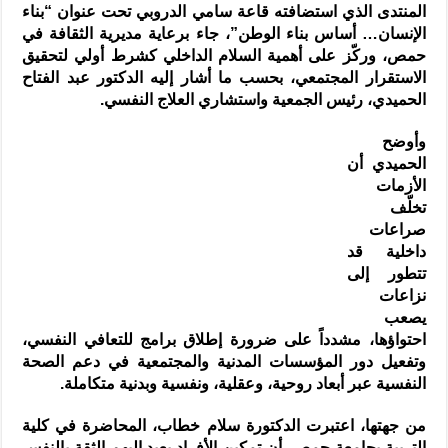
المنتدى الذي استضافته قاعة سامي الدروبي تحت عنوان “بناء
الإنسان… أساس بناء الوطن”، جاء برعاية مديرية الثقافة في
حمص، وركّز على أهمية السلام الداخلي كشرط أولي لتحقيق
الاستقرار المجتمعي، بحسب ما أشار إليه الدكتور عبد الفتاح
الحميدي، رئيس الجمعية واستشاري العلاج النفسي.
وأوضح
الحميدي أن
الأزمات
تخلّف
صراعات
داخلية قد
تتطور إلى
نزاعات
يصعب
احتواؤها، مشدداً على ضرورة إطلاق برامج للتعافي النفسي،
وتفعيل دور المؤسسات المدنية والمجتمعية في دعم الصحة
النفسية عبر أبعاد روحية، وعقلية، ونفسية وبدنية متكاملة.
من جهتها، اعتبرت الدكتورة سلام خطاب، المحاضرة في كلية
التربية بجامعة حمص، أن تمكين الأفراد يعيد إليهم الثقة بالنفس