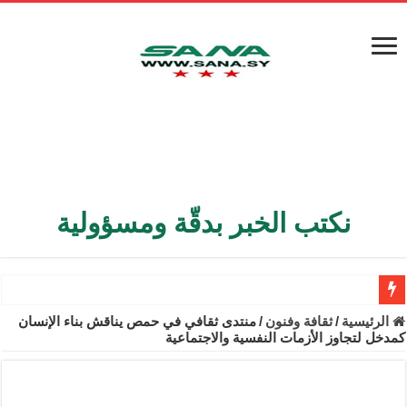
نكتب الخبر بدقّة ومسؤولية
الأمن الداخلي يعثر على مقبرة جماعية في ريف اللاذقية تضم 9 جثامين
الرئيسية
/
ثقافة وفنون
/
منتدى ثقافي في حمص يناقش بناء الإنسان
كمدخل لتجاوز الأزمات النفسية والاجتماعية
الوزير الشيباني يبحث في باريس تعزيز الاستقرار في سوريا
برنية: مرسوم بإعفاء مستهلكي الكهرباء المنزلية والتجارية والصناعية م