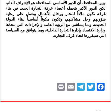
وبين المحافظ، أن الدور الأساسي للمحافظة هو الإشراف العام،
لكن الدور الأكبر يتحمله أعضاء غرفة التجارة الجدد، في بناء
غرفة تكون ملاذاً للتجار ورجال الأعمال وتعمل على رعاية
شؤونهم وحل مشاكلهم، وتكون مكوناً أساسياً لبناء الدولة
الجديدة، وبما يتماشى مع الرؤية العامة والإجراءات التي تتخذها
وزارة الاقتصاد وإدارة التجارة الداخلية، وبما يتوافق مع السياسة
التي سيقررها اتحاد غرف التجارة.
P
E
T
T
F
ri
m
el
w
a
nt
ai
e
itt
c
l
gr
er
e
سابق