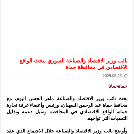
الرئيس الشرع يستقبل وفداً من أعضاء مجلسي النواب والشيوخ الأمريكي
المركزي يحذر من التعامل بالعملات الرقمية: غير قانونية وتنطوي على م
وفد من الإدارة العامة لحرس الحدود السورية يزور تركيا لبحث سبل التع
هيئة المفقودين: توثيق 63 مقبرة جماعية وخطة لإطلاق منصة رقمية وبطاقة دعم- فيديو
التربية السورية: امتحان تعويضي لطلاب المرحلة الانتقالية المتغيبين عن ا
الداخلية: منفذ تفجير حي الميسر بحلب صاحب سوابق ومدمن مخدرات
نائب وزير الاقتصاد والصناعة السوري يبحث الواقع
سوريا تبحث مع الإيسيسكو التعاون في البحث العلمي وحماية التراث الث
الاقتصادي في محافظة حماة
2025-06-23
حماة-سانا
بحث نائب وزير الاقتصاد والصناعة ماهر الحسن اليوم، مع
محافظ حماة عبد الرحمن السهيان،
ورئيس وأعضاء غرفة تجارة
حماة، الواقع الاقتصادي في المحافظة وسبل دعمه وتذليل
التحديات التي تواجهه.
وأوضح نائب وزير الاقتصاد والصناعة خلال الاجتماع الذي عقد