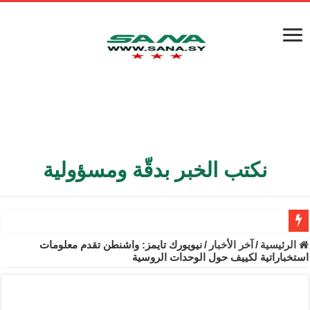
نكتب الخبر بدقّة ومسؤولية
الأمن الداخلي يعثر على مقبرة جماعية في ريف اللاذقية تضم 9 جثامين
الرئيسية
/
آخر الأخبار
/
نيويورك تايمز: واشنطن تقدم معلومات
استخباراتية لكييف حول الوحدات الروسية
الوزير الشيباني يبحث في باريس تعزيز الاستقرار في سوريا
برنية: مرسوم بإعفاء مستهلكي الكهرباء المنزلية والتجارية والصناعية م