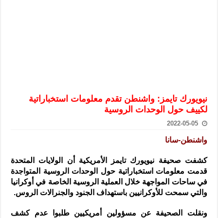
الرئيس الشرع يستقبل وفداً من أعضاء مجلسي النواب والشيوخ الأمريكي
المركزي يحذر من التعامل بالعملات الرقمية: غير قانونية وتنطوي على م
وفد من الإدارة العامة لحرس الحدود السورية يزور تركيا لبحث سبل التع
هيئة المفقودين: توثيق 63 مقبرة جماعية وخطة لإطلاق منصة رقمية وبطاقة دعم- فيديو
التربية السورية: امتحان تعويضي لطلاب المرحلة الانتقالية المتغيبين عن ا
الداخلية: منفذ تفجير حي الميسر بحلب صاحب سوابق ومدمن مخدرات
نيويورك تايمز: واشنطن تقدم معلومات استخباراتية
سوريا تبحث مع الإيسيسكو التعاون في البحث العلمي وحماية التراث الث
لكييف حول الوحدات الروسية
2022-05-05
واشنطن-سانا
كشفت صحيفة نيويورك تايمز الأمريكية أن الولايات المتحدة
قدمت معلومات استخباراتية حول الوحدات الروسية
المتواجدة
في ساحات المواجهة خلال العملية الروسية الخاصة في أوكرانيا
والتي سمحت للأوكرانيين باستهداف الجنود والجنرالات الروس.
ونقلت الصحيفة عن مسؤولين أمريكيين طلبوا عدم كشف