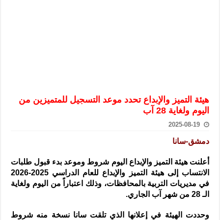
الرئيس الشرع يستقبل وفداً من أعضاء مجلسي النواب والشيوخ الأمريكي
المركزي يحذر من التعامل بالعملات الرقمية: غير قانونية وتنطوي على م
وفد من الإدارة العامة لحرس الحدود السورية يزور تركيا لبحث سبل التع
هيئة المفقودين: توثيق 63 مقبرة جماعية وخطة لإطلاق منصة رقمية وبطاقة دعم- فيديو
التربية السورية: امتحان تعويضي لطلاب المرحلة الانتقالية المتغيبين عن ا
الداخلية: منفذ تفجير حي الميسر بحلب صاحب سوابق ومدمن مخدرات
هيئة التميز والإبداع تحدد موعد التسجيل للمتميزين من
سوريا تبحث مع الإيسيسكو التعاون في البحث العلمي وحماية التراث الث
اليوم ولغاية 28 آب
2025-08-19
دمشق-سانا
أعلنت هيئة التميز والإبداع اليوم شروط وموعد بدء قبول طلبات
الانتساب إلى هيئة التميز والإبداع للعام الدراسي 2025-2026
في مديريات التربية بالمحافظات،
وذلك اعتباراً من اليوم ولغاية
الـ 28 من شهر آب الجاري.
وحددت الهيئة في إعلانها الذي تلقت سانا نسخة منه شروط