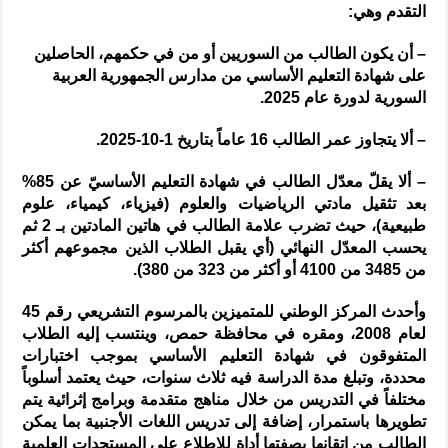
التقدم وهي:
– أن يكون الطالب من السوريين أو من في حكمهم، الحاصلين
على شهادة التعليم الأساسي من مدارس الجمهورية العربية
السورية لدورة عام 2025.
– ألا يتجاوز عمر الطالب 16 عاماً بتاريخ 1-10-2025.
– ألا يقلّ معدّل الطالب في شهادة التعليم الأساسيّ عن 85%
بعد تثقيل مادتي الرياضيات والعلوم (فيزياء، كيمياء، علوم
طبيعية)، حيث تضرب علامة الطالب في هاتين المادتين بـ 2 ثم
يحسب المعدّل النهائي (أي يقبل الطلاب الذين مجموعهم أكثر
من 3485 من 4100 أو أكثر من 323 من 380).
وأحدث المركز الوطني للمتميزين بالمرسوم التشريعي رقم 45
لعام 2008، ومقره في محافظة حمص، وينتسب إليه الطلاب
المتفوقون في شهادة التعليم الأساسي بموجب اختبارات
محددة، وتبلغ مدة الدراسة فيه ثلاث سنوات، حيث يعتمد أسلوباً
مختلفاً في التدريس من خلال مناهج متقدمة وبرامج إثرائية يتم
تطويرها باستمرار، إضافة إلى تدريس اللغات الأجنبية بما يمكن
الطالب من إتقانها بصفتها أداة للاطلاع على المستجدات العلمية