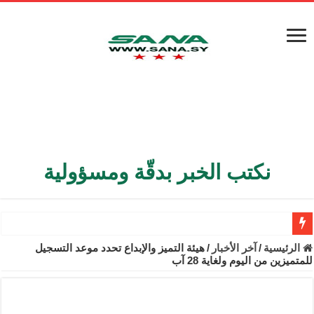
نكتب الخبر بدقّة ومسؤولية
الأمن الداخلي يعثر على مقبرة جماعية في ريف اللاذقية تضم 9 جثامين
الرئيسية
/
آخر الأخبار
/
هيئة التميز والإبداع تحدد موعد التسجيل
للمتميزين من اليوم ولغاية 28 آب
الوزير الشيباني يبحث في باريس تعزيز الاستقرار في سوريا
برنية: مرسوم بإعفاء مستهلكي الكهرباء المنزلية والتجارية والصناعية م