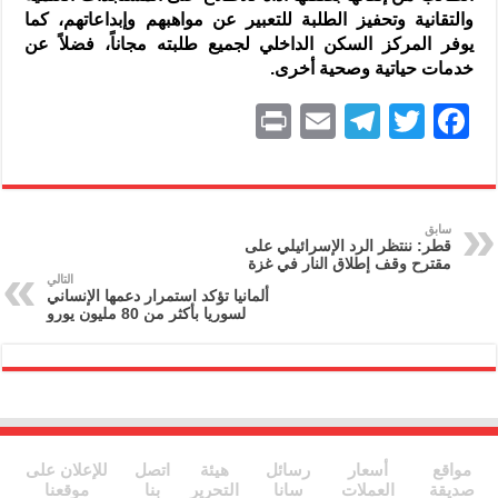
والتقانية وتحفيز الطلبة للتعبير عن مواهبهم وإبداعاتهم، كما
يوفر المركز السكن الداخلي لجميع طلبته مجاناً، فضلاً عن
خدمات حياتية وصحية أخرى.
P
E
T
T
F
ri
m
el
w
a
nt
ai
e
itt
c
l
gr
er
e
سابق
قطر: ننتظر الرد الإسرائيلي على
a
b
مقترح وقف إطلاق النار في غزة
التالي
m
o
ألمانيا تؤكد استمرار دعمها الإنساني
لسوريا بأكثر من 80 مليون يورو
o
k
مواقع
أسعار
رسائل
هيئة
اتصل
للإعلان على
صديقة
العملات
سانا
التحرير
بنا
موقعنا