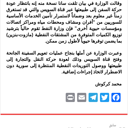
وقالت الوزارة في بيان تلقت سانا نسخة منه إنه بانتظار عودة
حركة السفن إلى طبيعتها عبر قناة السويس والتي قد تستغرق
زمناً غير معلوم بعد وضماناً لاستمرار تأمين الخدمات الأساسية
للسوريين من “أفران ومشاف ومحطات مياه ومراكز اتصالات
ومؤسسات حيوية أخرى” فإن وزارة النفط تقوم حالياً بترشيد
توزيع الكميات المتوفرة من المشتقات النفطية (مازوت-بنزين)
بما يضمن توفرها حيوياً لأطول زمن ممكن.
وعبرت الوزارة عن أملها بنجاح عمليات تعويم السفينة الجانحة
وفتح قناة السويس وذلك لعودة حركة النقل والتجارة إلى
طبيعتها ووصول التوريدات النفطية المنتظرة إلى سورية دون
الاضطرار لاتخاذ إجراءات إضافية.
محمد كركوش
P
E
T
T
F
ri
m
el
w
a
nt
ai
e
itt
c
l
gr
er
e
سابق