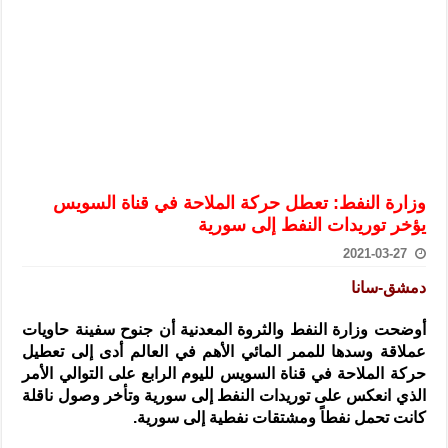
الرئيس الشرع يستقبل وفداً من أعضاء مجلسي النواب والشيوخ الأمريكي
المركزي يحذر من التعامل بالعملات الرقمية: غير قانونية وتنطوي على م
وفد من الإدارة العامة لحرس الحدود السورية يزور تركيا لبحث سبل التع
هيئة المفقودين: توثيق 63 مقبرة جماعية وخطة لإطلاق منصة رقمية وبطاقة دعم- فيديو
التربية السورية: امتحان تعويضي لطلاب المرحلة الانتقالية المتغيبين عن ا
الداخلية: منفذ تفجير حي الميسر بحلب صاحب سوابق ومدمن مخدرات
وزارة النفط: تعطل حركة الملاحة في قناة السويس
سوريا تبحث مع الإيسيسكو التعاون في البحث العلمي وحماية التراث الث
يؤخر توريدات النفط إلى سورية
2021-03-27
دمشق-سانا
أوضحت وزارة النفط والثروة المعدنية أن جنوح سفينة حاويات
عملاقة وسدها للممر المائي الأهم في العالم أدى إلى تعطيل
حركة الملاحة في قناة السويس لليوم الرابع على التوالي الأمر
الذي انعكس على توريدات النفط إلى سورية وتأخر وصول ناقلة
كانت تحمل نفطاً ومشتقات نفطية إلى سورية.