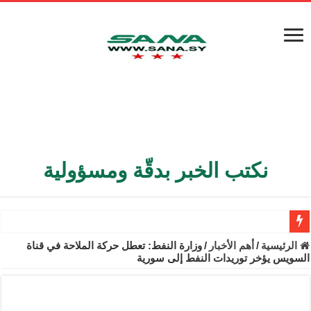
نكتب الخبر بدقّة ومسؤولية
الأمن الداخلي يعثر على مقبرة جماعية في ريف اللاذقية تضم 9 جثامين
الرئيسية
/
أهم الأخبار
/
وزارة النفط: تعطل حركة الملاحة في قناة
السويس يؤخر توريدات النفط إلى سورية
الوزير الشيباني يبحث في باريس تعزيز الاستقرار في سوريا
برنية: مرسوم بإعفاء مستهلكي الكهرباء المنزلية والتجارية والصناعية م