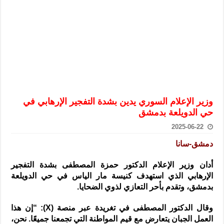
الرئيس الشرع يستقبل وفداً من أعضاء مجلسي النواب والشيوخ الأمريكي
المركزي يحذر من التعامل بالعملات الرقمية: غير قانونية وتنطوي على م
وفد من الإدارة العامة لحرس الحدود السورية يزور تركيا لبحث سبل التع
هيئة المفقودين: توثيق 63 مقبرة جماعية وخطة لإطلاق منصة رقمية وبطاقة دعم- فيديو
التربية السورية: امتحان تعويضي لطلاب المرحلة الانتقالية المتغيبين عن ا
الداخلية: منفذ تفجير حي الميسر بحلب صاحب سوابق ومدمن مخدرات
وزير الإعلام السوري يدين بشدة التفجير الإرهابي في
سوريا تبحث مع الإيسيسكو التعاون في البحث العلمي وحماية التراث الث
حي الدويلعة بدمشق
2025-06-22
دمشق-سانا
أدان وزير الإعلام الدكتور حمزة المصطفى بشدة التفجير
الإرهابي الذي استهدف كنيسة مار الياس في حي الدويلعة
بدمشق
، وتقدم بأحر التعازي لذوي الضحايا.
وقال الدكتور المصطفى في تغريدة عبر منصة (X): “إن هذا
العمل الجبان يتعارض مع قيم المواطنة التي تجمعنا جميعًا. نحن،