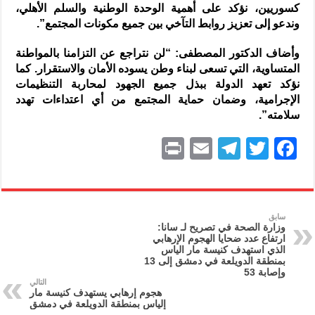
كسوريين، نؤكد على أهمية الوحدة الوطنية والسلم الأهلي،
وندعو إلى تعزيز روابط التآخي بين جميع مكونات المجتمع”.
وأضاف الدكتور المصطفى: “لن نتراجع عن التزامنا بالمواطنة
المتساوية، التي تسعى لبناء وطن يسوده الأمان والاستقرار. كما
نؤكد تعهد الدولة ببذل جميع الجهود لمحاربة التنظيمات
الإجرامية، وضمان حماية المجتمع من أي اعتداءات تهدد
سلامته”.
P
E
T
T
F
ri
m
el
w
a
nt
ai
e
itt
c
l
gr
er
e
سابق
وزارة الصحة في تصريح لـ سانا:
a
b
ارتفاع عدد ضحايا الهجوم الإرهابي
الذي استهدف كنيسة مار الياس
m
o
بمنطقة الدويلعة في دمشق إلى 13
وإصابة 53
o
التالي
هجوم إرهابي يستهدف كنيسة مار
k
إلياس بمنطقة الدويلعة في دمشق