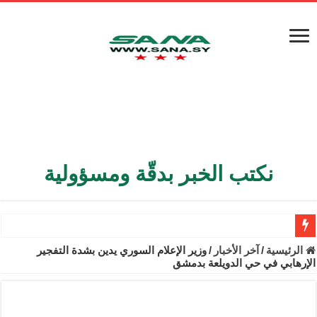
نكتب الخبر بدقّة ومسؤولية
الأمن الداخلي يعثر على مقبرة جماعية في ريف اللاذقية تضم 9 جثامين
الرئيسية
/
آخر الأخبار
/
وزير الإعلام السوري يدين بشدة التفجير
الإرهابي في حي الدويلعة بدمشق
الوزير الشيباني يبحث في باريس تعزيز الاستقرار في سوريا
برنية: مرسوم بإعفاء مستهلكي الكهرباء المنزلية والتجارية والصناعية م