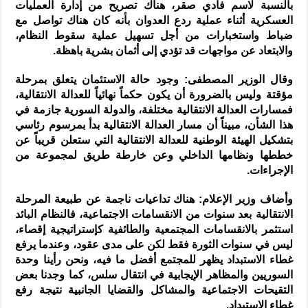
بالنسبة لاسم فادي صقر، هناك تصريح من إدارة العمليات
العسكرية أثناء عملية ردع العدوان بأنه كان هناك تواصل مع
ضباط واستخبارات من أجل تسهيل عملية سقوط النظام،
والابتعاد عن مواجهات قد تؤدي إلى أثمان بشرية باهظة.
وقال الوزير المصطفى: وجود حالة الاستئمان يتعلق بمرحلة
مؤقتة وليس بالضرورة أن يكون حكماً نهائياً للعدالة الانتقالية،
فمسارات العدالة الانتقالية مختلفة، والدولة السورية جازمة في
هذا الشأن، مبيناً أن مسار العدالة الانتقالية بدأ بمرسوم رئاسي
بتشكيل الهيئة الوطنية للعدالة الانتقالية التي ستعلن قريباً عن
خططها ونظامها الداخلي وعن خارطة طريق لمجموعة من
الإجراءات.
وأضاف وزير الإعلام: هناك تداعيات ناجمة عن طبيعة المرحلة
الانتقالية بعد سنوات من الانقسامات الاجتماعية، فالنظام البائد
استثمر بالانقسامات المجتمعية والطائفية كإستراتيجية إقصاء،
ليس في سنوات الثورة فقط لكن على مدى عقود، وعندما يرفع
غطاء الاستبداد يظهر للمجتمع أفضل ما فيه، ونحن رأينا وحدة
السوريين والمظاهر الإيجابية في انتقال سلس، كما وجدنا بعض
التقيحات الاجتماعية والمشاكل والقضايا الجانبية نتيجة رفع
غطاء الاستبداد.