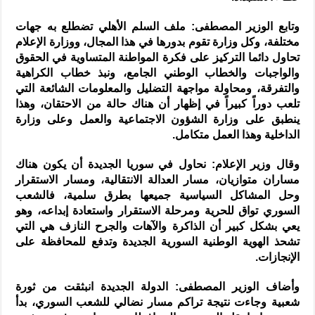
وتابع الوزير المصطفى: ملف السلم الأهلي تضطلع به جهات
مختلفة، وكل وزارة تقوم بدورها في هذا المجال، ووزارة الإعلام
تحاول دائما التركيز على فكرة المواطنة المتساوية في الحقوق
والواجبات والخطاب الوطني الجامع، ونبذ خطاب الكراهية
والتفرقة، ومحاولة مواجهة التضليل والمعلومات الشائعة التي
تلعب دوراً كبيراً في إظهار أن هناك حالة من الاحتقان، وهذا
ينطبق على وزارة الشؤون الاجتماعية والعمل وعلى وزارة
الداخلية وهذا العمل متكامل.
وقال وزير الإعلام: نحاول في سوريا الجديدة أن يكون هناك
مساران متوازيان، مسار العدالة الانتقالية، ومسار الاستقرار
وحل المشاكل السياسية جميعها بطرق سلمية، فالشعب
السوري تواق للحرية ومرحلة الاستقرار واستعادة إبداعه، وهو
يعي بشكل كبير أن الذاكرة والآهات والجرح النازف هي التي
تشحذ الهوية الوطنية السورية الجديدة وتدفع للمحافظة على
الإنجازات.
وأضاف الوزير المصطفى: الدولة الجديدة انبثقت من ثورة
شعبية وجاءت نتيجة تراكم مسار نضالي للشعب السوري، بدأ