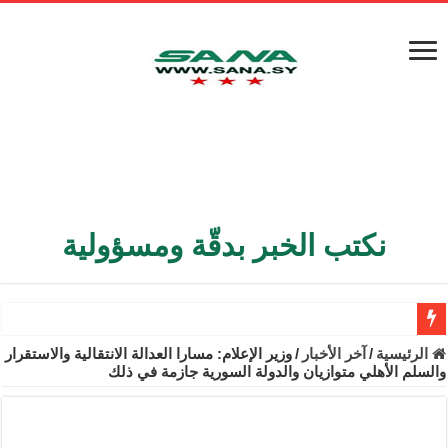
نكتب الخبر بدقّة ومسؤولية
الأمن الداخلي يعثر على مقبرة جماعية في ريف اللاذقية تضم 9 جثامين
الرئيسية
/
آخر الأخبار
/
وزير الإعلام: مسارا العدالة الانتقالية والاستقرار
والسلم الأهلي متوازيان والدولة السورية جازمة في ذلك
الوزير الشيباني يبحث في باريس تعزيز الاستقرار في سوريا
برنية: مرسوم بإعفاء مستهلكي الكهرباء المنزلية والتجارية والصناعية م