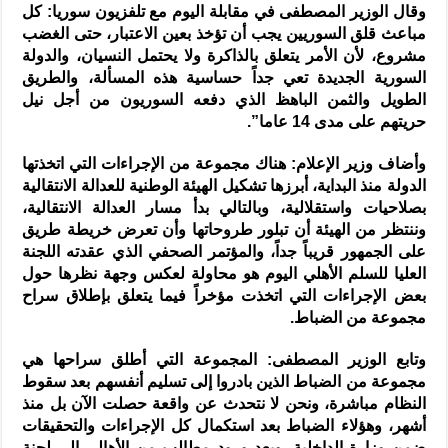
وقال الوزير المصطفى في مقابلة اليوم مع تلفزيون سوريا: كل
مباعث قلق السوريين يجب أن تؤخذ بعين الاعتبار، حتى الغضب
مشروع، لأن الأمر يتعلق بالذاكرة ولا يحتمل النسيان، والدولة
السورية الجديدة تعي جداً حساسية هذه المسألة، والطريق
الطويل والثمن الباهظ الذي دفعه السوريون من أجل نيل
حريتهم على مدى 14 عاما”.
وأضاف وزير الإعلام: هناك مجموعة من الإجراءات التي اتخذتها
الدولة منذ البداية، أبرزها تشكيل الهيئة الوطنية للعدالة الانتقالية
بصلاحيات واستقلالية، وبالتالي بدأ مسار العدالة الانتقالية،
وننتظر من الهيئة أن تبلور طروحاتها وأن تعرض خريطة طريق
على الجمهور قريباً جداً، والمؤتمر الصحفي الذي عقدته اللجنة
العليا للسلم الأهلي اليوم هو محاولة لعكس وجهة نظرها حول
بعض الإجراءات التي اتخذت مؤخراً فيما يتعلق بإطلاق سراح
مجموعة من الضباط.
وتابع الوزير المصطفى: المجموعة التي أطلق سراحها هي
مجموعة من الضباط الذين بادروا إلى تسليم أنفسهم بعد سقوط
النظام مباشرة، ونحن لا نتحدث عن واقعة حصلت الآن بل منذ
أشهر، وهؤلاء الضباط بعد استكمال كل الإجراءات والتحقيقات
ضمن وزارة الداخلية، وبعد ورود مطالب من الأهالي إلى لجنة