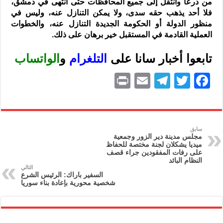
من درعا وانتقل إلى جميع المحافظات حتى انتهى في دمشق،
فلا أحد يذهب حقه سدى، ولا يمكن التنازل عنه، وليس في
منظور الدولة أو الحكومة الجديدة التنازل عنه، والخطوات
العملية القادمة في المستقبل خير برهان على ذلك.
تابعوا أخبار سانا على
ا
لتلغرام
و
الواتساب
P
E
T
T
F
ri
m
el
w
a
nt
ai
e
itt
c
l
gr
er
e
سابق
مجلس مدينة دير الزور وجمعية
a
b
ميديا يشكلان لجنة مختصة للحفاظ
على رفات المفقودين جراء قصف
m
o
النظام البائد
التالي
o
السفير باراك: الرئيس الشرع
شخصية محورية بإعادة بناء سوريا
k