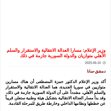
الرئيس الشرع يستقبل وفداً من أعضاء مجلسي النواب والشيوخ الأمريكي
المركزي يحذر من التعامل بالعملات الرقمية: غير قانونية وتنطوي على م
وفد من الإدارة العامة لحرس الحدود السورية يزور تركيا لبحث سبل التع
هيئة المفقودين: توثيق 63 مقبرة جماعية وخطة لإطلاق منصة رقمية وبطاقة دعم- فيديو
التربية السورية: امتحان تعويضي لطلاب المرحلة الانتقالية المتغيبين عن ا
الداخلية: منفذ تفجير حي الميسر بحلب صاحب سوابق ومدمن مخدرات
وزير الإعلام: مسارا العدالة الانتقالية والاستقرار والسلم
سوريا تبحث مع الإيسيسكو التعاون في البحث العلمي وحماية التراث الث
الأهلي متوازيان والدولة السورية جازمة في ذلك
2025-06-10
دمشق-سانا
أكد وزير الإعلام الدكتور حمزة المصطفى أن هناك مسارين
متوازيين في سوريا الجديدة، هما العدالة الانتقالية والاستقرار
والسلم الأهلي، مشدداً على أن الدولة السورية جازمة في ذلك،
وقد بدأ مسار العدالة الانتقالية بتشكيل هيئة وطنية ستعلن قريباً
عن خططها ونظامها الداخلي وخارطة طريق للمرحلة القادمة.