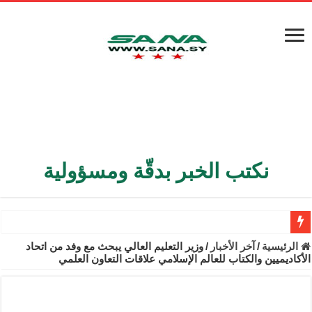
نكتب الخبر بدقّة ومسؤولية
الأمن الداخلي يعثر على مقبرة جماعية في ريف اللاذقية تضم 9 جثامين
الرئيسية
/
آخر الأخبار
/
وزير التعليم العالي يبحث مع وفد من اتحاد
الأكاديميين والكتاب للعالم ‏الإسلامي علاقات التعاون العلمي
الوزير الشيباني يبحث في باريس تعزيز الاستقرار في سوريا
برنية: مرسوم بإعفاء مستهلكي الكهرباء المنزلية والتجارية والصناعية م