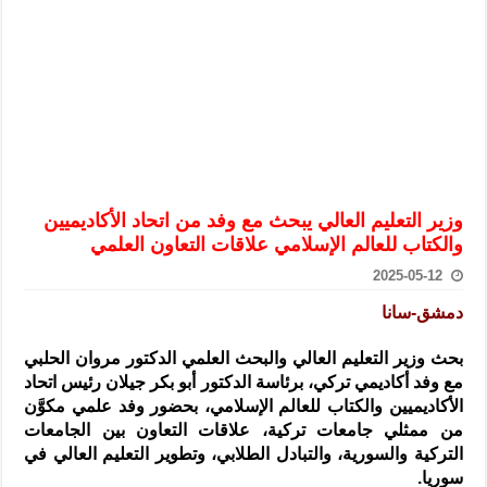
الرئيس الشرع يستقبل وفداً من أعضاء مجلسي النواب والشيوخ الأمريكي
المركزي يحذر من التعامل بالعملات الرقمية: غير قانونية وتنطوي على م
وفد من الإدارة العامة لحرس الحدود السورية يزور تركيا لبحث سبل التع
هيئة المفقودين: توثيق 63 مقبرة جماعية وخطة لإطلاق منصة رقمية وبطاقة دعم- فيديو
التربية السورية: امتحان تعويضي لطلاب المرحلة الانتقالية المتغيبين عن ا
الداخلية: منفذ تفجير حي الميسر بحلب صاحب سوابق ومدمن مخدرات
وزير التعليم العالي يبحث مع وفد من اتحاد الأكاديميين
سوريا تبحث مع الإيسيسكو التعاون في البحث العلمي وحماية التراث الث
والكتاب للعالم ‏الإسلامي علاقات التعاون العلمي
2025-05-12
دمشق-سانا
بحث وزير التعليم العالي والبحث العلمي الدكتور مروان الحلبي
مع وفد أكاديمي تركي،
برئاسة الدكتور أبو بكر جيلان رئيس اتحاد
الأكاديميين والكتاب للعالم الإسلامي، بحضور وفد علمي مكوَّن
من ممثلي جامعات تركية، ‏علاقات التعاون بين الجامعات
التركية والسورية، والتبادل الطلابي، وتطوير ‏التعليم العالي في
سوريا.‏