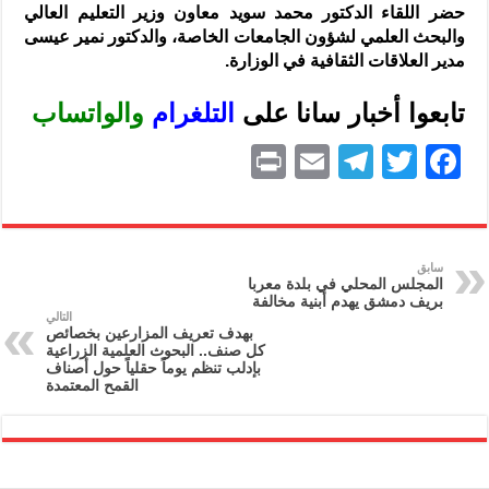
حضر اللقاء الدكتور محمد سويد معاون وزير التعليم العالي
والبحث العلمي ‏لشؤون الجامعات الخاصة، والدكتور نمير عيسى
مدير العلاقات الثقافية في ‏الوزارة.‏
تابعوا أخبار سانا على
ا
لتلغرام
و
الواتساب
P
E
T
T
F
ri
m
el
w
a
nt
ai
e
itt
c
l
gr
er
e
سابق
المجلس المحلي في بلدة معربا
a
b
بريف دمشق يهدم أبنية مخالفة
التالي
m
o
بهدف تعريف المزارعين بخصائص
كل صنف.. البحوث العلمية الزراعية
o
بإدلب تنظم يوماً حقلياً حول أصناف
القمح المعتمدة
k