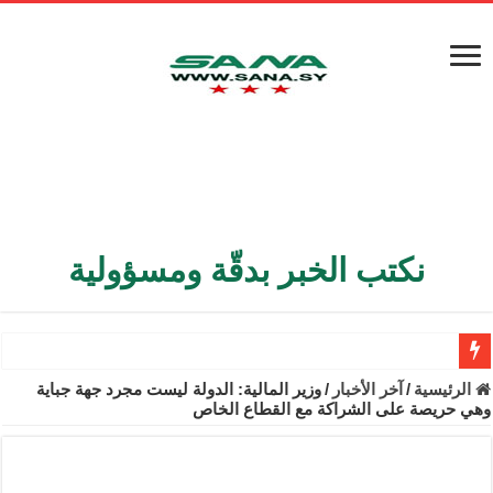
نكتب الخبر بدقّة ومسؤولية
الأمن الداخلي يعثر على مقبرة جماعية في ريف اللاذقية تضم 9 جثامين
الرئيسية
/
آخر الأخبار
/
وزير المالية: الدولة ليست مجرد جهة جباية
وهي حريصة على الشراكة مع القطاع الخاص
الوزير الشيباني يبحث في باريس تعزيز الاستقرار في سوريا
برنية: مرسوم بإعفاء مستهلكي الكهرباء المنزلية والتجارية والصناعية م