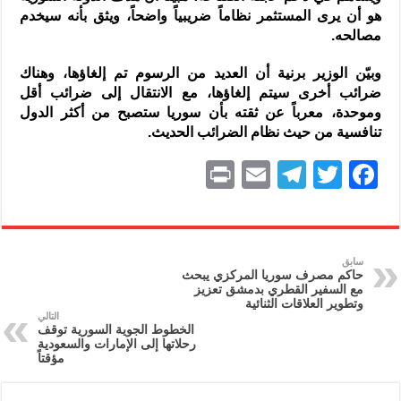
هو أن يرى المستثمر نظاماً ضريبياً واضحاً، ويثق بأنه سيخدم
مصالحه.
وبيّن الوزير برنية أن العديد من الرسوم تم إلغاؤها، وهناك
ضرائب أخرى سيتم إلغاؤها، مع الانتقال إلى ضرائب أقل
وموحدة، معرباً عن ثقته بأن سوريا ستصبح من أكثر الدول
تنافسية من حيث نظام الضرائب الحديث.
P
E
T
T
F
ri
m
el
w
a
nt
ai
e
itt
c
l
gr
er
e
سابق
حاكم مصرف سوريا المركزي يبحث
a
b
مع السفير القطري بدمشق تعزيز
وتطوير العلاقات الثنائية
m
o
التالي
الخطوط الجوية السورية توقف
o
رحلاتها إلى الإمارات والسعودية
مؤقتاً
k