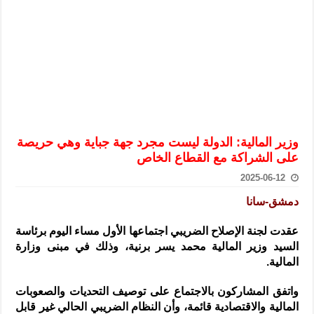
الرئيس الشرع يستقبل وفداً من أعضاء مجلسي النواب والشيوخ الأمريكي
المركزي يحذر من التعامل بالعملات الرقمية: غير قانونية وتنطوي على م
وفد من الإدارة العامة لحرس الحدود السورية يزور تركيا لبحث سبل التع
هيئة المفقودين: توثيق 63 مقبرة جماعية وخطة لإطلاق منصة رقمية وبطاقة دعم- فيديو
التربية السورية: امتحان تعويضي لطلاب المرحلة الانتقالية المتغيبين عن ا
الداخلية: منفذ تفجير حي الميسر بحلب صاحب سوابق ومدمن مخدرات
وزير المالية: الدولة ليست مجرد جهة جباية وهي حريصة
سوريا تبحث مع الإيسيسكو التعاون في البحث العلمي وحماية التراث الث
على الشراكة مع القطاع الخاص
2025-06-12
دمشق-سانا
عقدت لجنة الإصلاح الضريبي اجتماعها الأول مساء اليوم برئاسة
السيد وزير المالية محمد يسر برنية، وذلك في مبنى
وزارة
المالية.
واتفق المشاركون بالاجتماع على توصيف التحديات والصعوبات
المالية والاقتصادية قائمة، وأن النظام الضريبي الحالي غير قابل