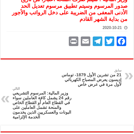
الرئيس الشرع يستقبل وفداً من أعضاء مجلسي النواب والشيوخ الأمريكي
صدور المرسوم وسيتم تطبيق مرسوم تعديل الحد
الأدنى المعفى من الضريبة على دخل الرواتب والأجور
المركزي يحذر من التعامل بالعملات الرقمية: غير قانونية وتنطوي على م
من بداية الشهر القادم
وفد من الإدارة العامة لحرس الحدود السورية يزور تركيا لبحث سبل التع
2020-10-21
هيئة المفقودين: توثيق 63 مقبرة جماعية وخطة لإطلاق منصة رقمية وبطاقة دعم- فيديو
P
E
T
T
F
التربية السورية: امتحان تعويضي لطلاب المرحلة الانتقالية المتغيبين عن ا
ri
m
el
w
a
الداخلية: منفذ تفجير حي الميسر بحلب صاحب سوابق ومدمن مخدرات
nt
ai
e
itt
c
سوريا تبحث مع الإيسيسكو التعاون في البحث العلمي وحماية التراث الث
l
gr
er
e
سابق
21 من تشرين الأول 1879- توماس
a
b
إديسون يعرض المصباح الكهربائي
لأول مرة في عرض خاص
m
o
التالي
وزير المالية: المرسوم التشريعي
o
رقم 24 يشمل كافة العاملين سواء
في القطاع العام أو القطاع الخاص
k
والمنحة تشمل العاملين على
البونات والعسكريين الذين يخدمون
الخدمة الإلزامية