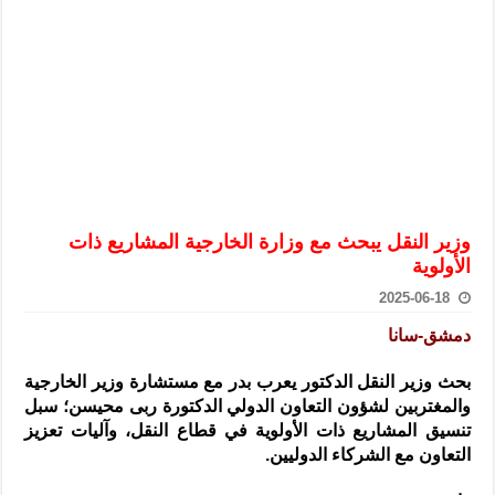
الرئيس الشرع يستقبل وفداً من أعضاء مجلسي النواب والشيوخ الأمريكي
المركزي يحذر من التعامل بالعملات الرقمية: غير قانونية وتنطوي على م
وفد من الإدارة العامة لحرس الحدود السورية يزور تركيا لبحث سبل التع
هيئة المفقودين: توثيق 63 مقبرة جماعية وخطة لإطلاق منصة رقمية وبطاقة دعم- فيديو
التربية السورية: امتحان تعويضي لطلاب المرحلة الانتقالية المتغيبين عن ا
الداخلية: منفذ تفجير حي الميسر بحلب صاحب سوابق ومدمن مخدرات
سوريا تبحث مع الإيسيسكو التعاون في البحث العلمي وحماية التراث الث
وزير النقل يبحث مع وزارة الخارجية المشاريع ذات
الأولوية
2025-06-18
دمشق-سانا
بحث وزير النقل الدكتور يعرب بدر مع مستشارة وزير الخارجية
والمغتربين لشؤون التعاون الدولي الدكتورة ربى
محيسن؛ سبل
تنسيق المشاريع ذات الأولوية في قطاع النقل، وآليات تعزيز
التعاون مع الشركاء الدوليين.