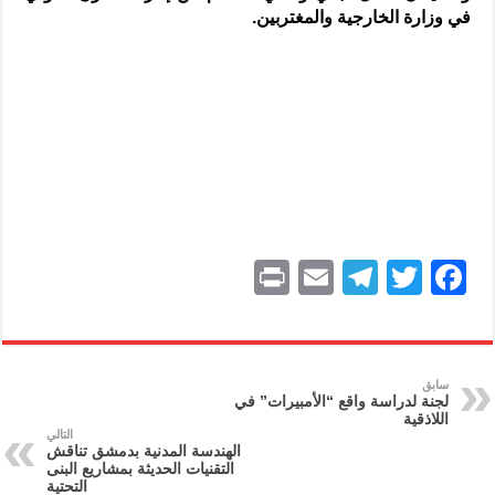
في وزارة الخارجية والمغتربين.
P
E
T
T
F
ri
m
el
w
a
nt
ai
e
itt
c
l
gr
er
e
سابق
لجنة لدراسة واقع “الأمبيرات” في
a
b
اللاذقية
التالي
m
o
الهندسة المدنية بدمشق تناقش
التقنيات الحديثة بمشاريع البنى
o
التحتية