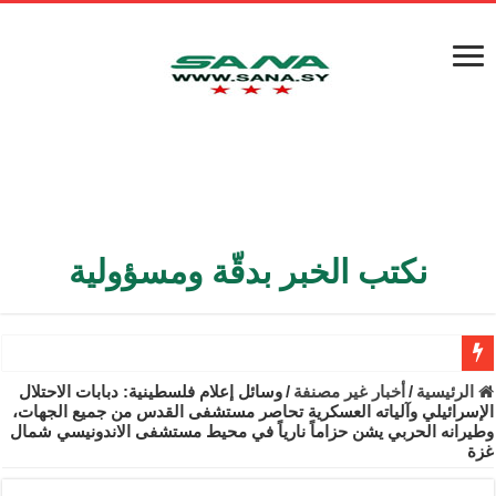
نكتب الخبر بدقّة ومسؤولية
الأمن الداخلي يعثر على مقبرة جماعية في ريف اللاذقية تضم 9 جثامين
الرئيسية
/
أخبار غير مصنفة
/
وسائل إعلام فلسطينية: دبابات الاحتلال
الإسرائيلي وآلياته العسكرية تحاصر مستشفى القدس من جميع الجهات،
الوزير الشيباني يبحث في باريس تعزيز الاستقرار في سوريا
وطيرانه الحربي يشن حزاماً نارياً في محيط مستشفى الاندونيسي شمال
غزة
برنية: مرسوم بإعفاء مستهلكي الكهرباء المنزلية والتجارية والصناعية م