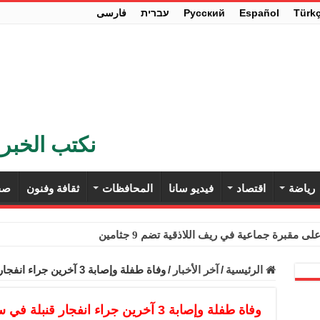
Türk
Español
Pусский
עברית
فارسی
نكتب الخبر 
رياضة
اقتصاد
فيديو سانا
المحافظات
ثقافة وفنون
صح
ى مقبرة جماعية في ريف اللاذقية تضم 9 جثامين
حث في باريس تعزيز الاستقرار في سوريا
الرئيسية
/
آخر الأخبار
/
وفاة طفلة وإصابة 3 آخرين جراء انفجار قنبلة في سرمين بريف إدلب
ء مستهلكي الكهرباء المنزلية والتجارية والصناعية من الرسوم
ل وفداً من أعضاء مجلسي النواب والشيوخ الأمريكيين
وفاة طفلة وإصابة 3 آخرين جراء انفجار قنبلة في سرمين بريف إدلب