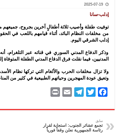
2025-07-19
تعامل بالعملات الرقمية: غير قانونية وتنطوي على مخاطر كبيرة
إدلب-سانا
امة لحرس الحدود السورية يزور تركيا لبحث سبل التعاون المشترك
قة دعم- فيديو
توفيت طفلة وأصيب ثلاثة أطفالٍ آخرين بجروح، جميعهم من ع
من مخلفات النظام البائد، أثناء
قيامهم باللعب في الحقو
تحان تعويضي لطلاب المرحلة الانتقالية المتغيبين عن الامتحان النهائي
إدلب الشرقي اليوم.
فجير حي الميسر بحلب صاحب سوابق ومدمن مخدرات
وذكر الدفاع المدني السوري في قناته عبر التلغرام، أن
سيسكو التعاون في البحث العلمي وحماية التراث الثقافي
المدنيين، فيما نقلت فرق الدفاع المدني الطفلة المتوفاة إ
ولا تزال مخلفات الحرب والألغام التي تركها نظام الأسد، 
وتعيق عودة المهجرين وحياتهم الطبيعية في كثير من المن
P
E
T
T
F
ri
m
el
w
a
nt
ai
e
itt
c
l
gr
er
e
سابق
تجمع عشائر الجنوب: استجابة لقرار
a
b
رئاسة الجمهورية نعلن وقفاً فورياً