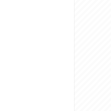
المركزي يحذر من ال
وفد من الإدارة الع
هيئة المفقودين: توثيق 63 مقبرة جماعية وخطة لإطلاق منصة رقمية وبطا
التربية السورية: ام
الداخلية: منفذ ت
سوريا تبحث مع الإي