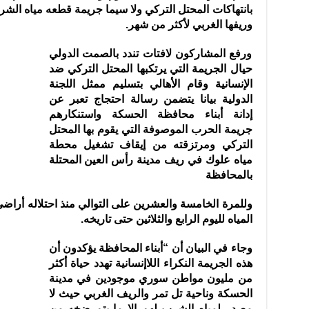
بانتهاكات المحتل التركي ولا سيما جريمة قطعه مياه ال
وريفها الغربي لأكثر من شهر.
ورفع المشاركون لافتات تندد بالصمت الدولي
حيال الجريمة التي يرتكبها المحتل التركي ضد
الإنسانية وقام الأهالي بتسليم ممثل اللجنة
الدولية بيانا يتضمن رسالة احتجاج تعبر عن
إدانة أبناء محافظة الحسكة واستنكارهم
جريمة الحرب الموصوفة التي يقوم بها المحتل
التركي ومرتزقته من إيقاف تشغيل محطة
مياه علوك في ريف مدينة رأس العين المحتلة
بالمحافظة
وللمرة الخامسة والعشرين على التوالي منذ احتلاله أراض
المياه لليوم الرابع والثلاثين حتى تاريخه.
وجاء في البيان أن “أبناء المحافظة يؤكدون أن
هذه الجريمة النكراء اللاإنسانية تهدد حياة أكثر
من مليون مواطن سوري موجودين في مدينة
الحسكة وناحية تل تمر والريف الغربي حيث لا
مصدر لمياه الشرب لهم إلا ما يتم ضخه من