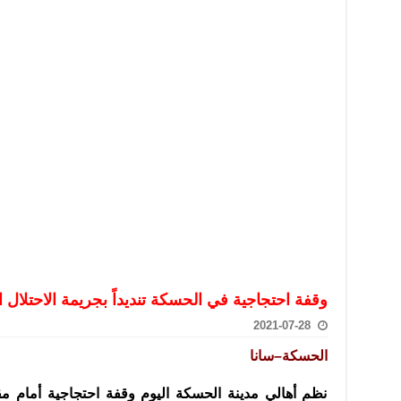
تعامل بالعملات الرقمية: غير قانونية وتنطوي على مخاطر كبيرة
امة لحرس الحدود السورية يزور تركيا لبحث سبل التعاون المشترك
قة دعم- فيديو
تحان تعويضي لطلاب المرحلة الانتقالية المتغيبين عن الامتحان النهائي
فجير حي الميسر بحلب صاحب سوابق ومدمن مخدرات
سيسكو التعاون في البحث العلمي وحماية التراث الثقافي
وقفة احتجاجية في الحسكة تنديداً بجريمة الاحتلال 
2021-07-28
الحسكة–سانا
نظم أهالي مدينة الحسكة اليوم وقفة احتجاجية أمام مقر 