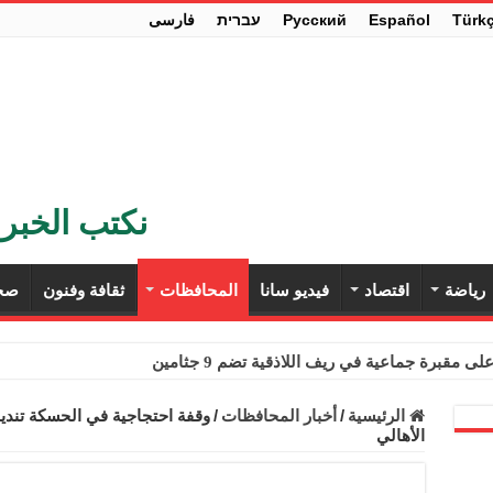
Türk
Español
Pусский
עברית
فارسی
نكتب الخبر 
رياضة
اقتصاد
فيديو سانا
المحافظات
ثقافة وفنون
صح
ى مقبرة جماعية في ريف اللاذقية تضم 9 جثامين
حث في باريس تعزيز الاستقرار في سوريا
الرئيسية
/
أخبار المحافظات
/
وقفة احتجاجية في الحسكة تنديدا
الأهالي
ء مستهلكي الكهرباء المنزلية والتجارية والصناعية من الرسوم
ل وفداً من أعضاء مجلسي النواب والشيوخ الأمريكيين