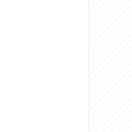
المركزي يحذر من ال
وفد من الإدارة الع
هيئة المفقودين: توثيق 63 مقبرة جماعية وخطة لإطلاق منصة رقمية وبطا
التربية السورية: ام
الداخلية: منفذ ت
سوريا تبحث مع الإي