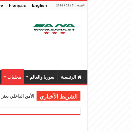
çe
Français
English
الجمعة / 7 / 08 / 2026
الرئيسية
سوريا والعالم
محليات
الشريط الأخباري
الأمن الداخلي يعثر عل
الوزير الشيباني يب
برنية: مرسوم بإعفا
الرئيس الشرع يستقب