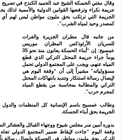
وقال مفتي الحسكة الشيخ عبد الحميد الكندح في تصريح لـ س
جريمة نكراء وترفضها القوانين الدولية والأممية لذلك 
الجريمة التي ترتكب بحق مليون مواطن ليس لهم أي 
كمصدر وحيد لمياه الشرب”.
من جانبه قال مطران الجزيرة والفرات
للسريان الأرثوذكس المطران موريس
عمسيح: إن “أبناء الحسكة يعانون منذ نحو 35
يوماً جراء جريمة المحتل التركي الذي قطع
المياه عنهم، ويجب على المجتمع الدولي تحمل
مسؤولياته” مشيراً إلى أن “وقفة اليوم هي
لإيصال رسالة استنكار وتنديد بانتهاكات المحتل
التركي والمطالبة بمحاسبة من يقطع المياه
كمجرم حرب”.
وطالب عمسيح باسم الإنسانية كل المنظمات والدول وا
الجريمة بحق أبناء الحسكة.
بدوره أمين سر مجلس شيوخ ووجهاء القبائل والعشائر السو
وقفة اليوم “جاءت لإيقاظ ضمير المجتمع الدولي تجاه
التركي بحق مليون مواطن في الحسكة وإيصال رسالة بأ