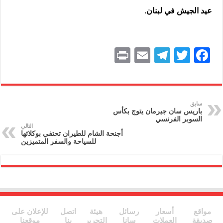
عيد الجيش في لبنان.
P
E
T
T
F
ri
m
el
w
a
nt
ai
e
itt
c
l
gr
er
e
سابق
باريس سان جيرمان يتوج بكأس
a
b
السوبر الفرنسي
التالي
m
o
أجنحة الشام للطيران تحتفي بوكلائها
للسياحة والسفر المتميزين
o
k
مواقع
أسعار
رسائل
هيئة
اتصل
للإعلان على
صديقة
العملات
سانا
التحرير
بنا
موقعنا