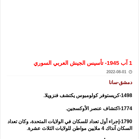
الرئيس الشرع يستقبل وفداً من أعضاء مجلسي النواب والشيوخ الأمريكي
المركزي يحذر من التعامل بالعملات الرقمية: غير قانونية وتنطوي على م
وفد من الإدارة العامة لحرس الحدود السورية يزور تركيا لبحث سبل التع
هيئة المفقودين: توثيق 63 مقبرة جماعية وخطة لإطلاق منصة رقمية وبطاقة دعم- فيديو
التربية السورية: امتحان تعويضي لطلاب المرحلة الانتقالية المتغيبين عن ا
الداخلية: منفذ تفجير حي الميسر بحلب صاحب سوابق ومدمن مخدرات
1 آب 1945- تأسيس الجيش العربي السوري
سوريا تبحث مع الإيسيسكو التعاون في البحث العلمي وحماية التراث الث
2022-08-01
دمشق-سانا
1498-كريستوفر كولومبوس يكتشف فنزويلا.
1774-اكتشاف عنصر الأوكسجين.
1790-إجراء أول تعداد للسكان في الولايات المتحدة، وكان تعداد
السكان آنذاك 4 ملايين مواطن للولايات الثلاث عشرة.