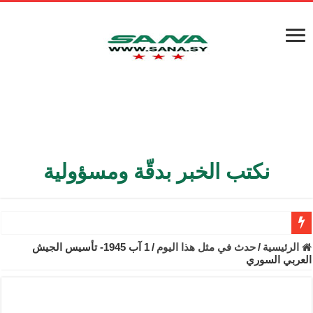
نكتب الخبر بدقّة ومسؤولية
الأمن الداخلي يعثر على مقبرة جماعية في ريف اللاذقية تضم 9 جثامين
الرئيسية
/
حدث في مثل هذا اليوم
/
1 آب 1945- تأسيس الجيش
العربي السوري
الوزير الشيباني يبحث في باريس تعزيز الاستقرار في سوريا
برنية: مرسوم بإعفاء مستهلكي الكهرباء المنزلية والتجارية والصناعية م