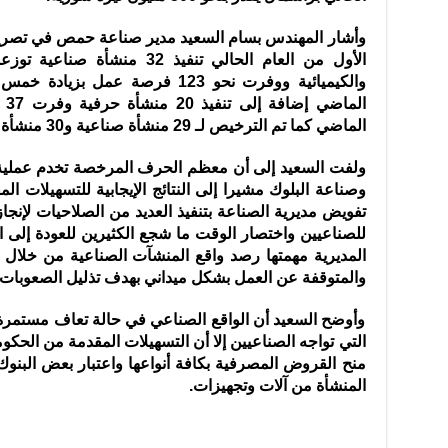
وأشار المهندس بسام السعيد مدير صناعة حمص في تصريح 
الأول من العام الحالي تنفيذ 32
والكيميائية ووفرت نحو 123 فرصة عم
ال
الماضي كما تم الترخيص لـ 29 منشأة صناعية و30 منشأة حرفية.
ولفت السعيد إلى أن معظم الحرف المرخصة تخدم عملية إع
وصناعة البلوك مشيرا إلى النتائج الإيجابية للتسهيلات 
تفويض مديرية الصناعة بتنفيذ العديد من الصلاحيات لإنجا
للصناعيين واختصار الوقت ما شجع الكثيرين للعودة إلى
المديرية مهمتها رصد واقع المنشآت الصناعية من خلال ز
والمتوقفة عن العمل بشكل ميداني بهدف تذليل الصعوبات أما
وأوضح السعيد أن الواقع الصناعي في حالة تعاف مستمرة و
التي تواجه الصناعيين إلا أن التسهيلات المقدمة من الحك
منح القروض المصرفية بكافة أنواعها واعتبار بعض البنوك
المنشأة من آلات وتجهيزات.