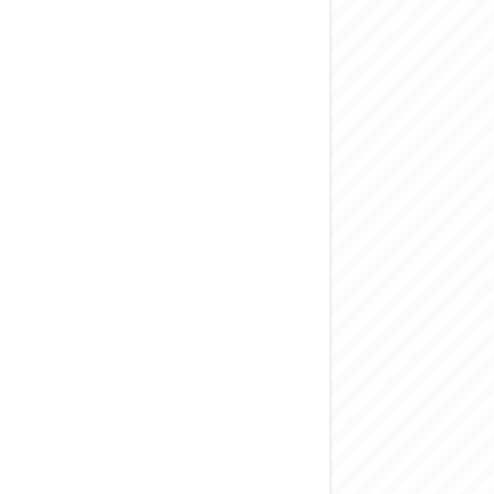
المركزي يحذر من ال
وفد من الإدارة الع
هيئة المفقودين: توثيق 63 مقبرة جماعية وخطة لإطلاق منصة رقمية وبطا
التربية السورية: ام
الداخلية: منفذ ت
سوريا تبحث مع الإي