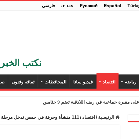
Türk
Español
Pусский
עברית
فارسی
نكتب الخبر 
رياضة
اقتصاد
فيديو سانا
المحافظات
ثقافة وفنون
صح
ى مقبرة جماعية في ريف اللاذقية تضم 9 جثامين
حث في باريس تعزيز الاستقرار في سوريا
الرئيسية
/
اقتصاد
/
111 منشأة وحرفة في حمص تدخل مرحلة الإنتاج خلال النصف الأول من العام الحالي
ء مستهلكي الكهرباء المنزلية والتجارية والصناعية من الرسوم
ل وفداً من أعضاء مجلسي النواب والشيوخ الأمريكيين