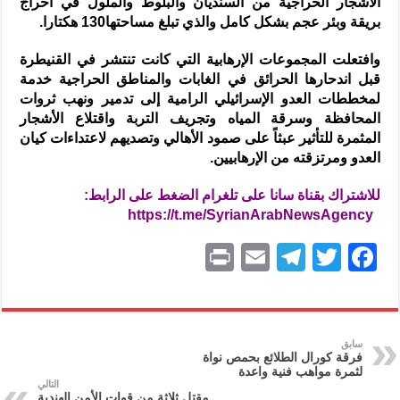
الأشجار الحراجية من السنديان والبلوط والملول في أحراج
بريقة وبئر عجم بشكل كامل والذي تبلغ مساحتها130 هكتارا.
وافتعلت المجموعات الإرهابية التي كانت تنتشر في القنيطرة
قبل اندحارها الحرائق في الغابات والمناطق الحراجية خدمة
لمخططات العدو الإسرائيلي الرامية إلى تدمير ونهب ثروات
المحافظة وسرقة المياه وتجريف التربة واقتلاع الأشجار
المثمرة للتأثير عبثاً على صمود الأهالي وتصديهم لاعتداءات كيان
العدو ومرتزقته من الإرهابيين.
للاشتراك بقناة سانا على تلغرام الضغط على الرابط:
https://t.me/SyrianArabNewsAgency
P
E
T
T
F
ri
m
el
w
a
nt
ai
e
itt
c
l
gr
er
e
سابق
فرقة كورال الطلائع بحمص نواة
a
b
لثمرة مواهب فنية واعدة
التالي
مقتل ثلاثة من قوات الأمن الهندية