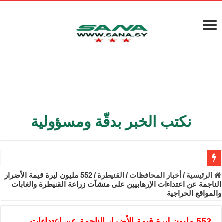
نكتب الخبر بدقّة ومسؤولية
الأمن الداخلي يعثر على مقبرة جماعية في ريف اللاذقية تضم 9 جثامين
الرئيسية
/
أخبار المحافظات
/
القنيطرة
/
552 مليون ليرة قيمة الأضرار
الناجمة عن اعتداءات الإرهابيين على منشآت زراعة القنيطرة والغابات
الوزير الشيباني يبحث في باريس تعزيز الاستقرار في سوريا
والمواقع الحراجية
برنية: مرسوم بإعفاء مستهلكي الكهرباء المنزلية والتجارية والصناعية م
552 مليون ليرة قيمة الأضرار الناجمة عن اعتداءات