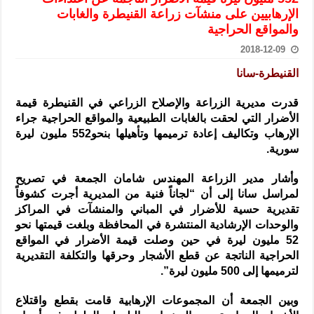
الرئيس الشرع يستقبل وفداً من أعضاء مجلسي النواب والشيوخ الأمريكي
الإرهابيين على منشآت زراعة القنيطرة والغابات
والمواقع الحراجية
المركزي يحذر من التعامل بالعملات الرقمية: غير قانونية وتنطوي على م
2018-12-09
وفد من الإدارة العامة لحرس الحدود السورية يزور تركيا لبحث سبل التع
القنيطرة-سانا
هيئة المفقودين: توثيق 63 مقبرة جماعية وخطة لإطلاق منصة رقمية وبطاقة دعم- فيديو
التربية السورية: امتحان تعويضي لطلاب المرحلة الانتقالية المتغيبين عن ا
قدرت مديرية الزراعة والإصلاح الزراعي في القنيطرة قيمة
الأضرار التي لحقت بالغابات الطبيعية والمواقع الحراجية جراء
الداخلية: منفذ تفجير حي الميسر بحلب صاحب سوابق ومدمن مخدرات
الإرهاب وتكاليف إعادة ترميمها وتأهيلها بنحو552 مليون ليرة
سوريا تبحث مع الإيسيسكو التعاون في البحث العلمي وحماية التراث الث
سورية.
وأشار مدير الزراعة المهندس شامان الجمعة في تصريح
لمراسل سانا إلى أن “لجاناً فنية من المديرية أجرت كشوفاً
تقديرية حسية للأضرار في المباني والمنشآت في المراكز
والوحدات الإرشادية المنتشرة في المحافظة وبلغت قيمتها نحو
52 مليون ليرة في حين وصلت قيمة الأضرار في المواقع
الحراجية الناتجة عن قطع الأشجار وحرقها والتكلفة التقديرية
لترميمها إلى 500 مليون ليرة”.
وبين الجمعة أن المجموعات الإرهابية قامت بقطع واقتلاع