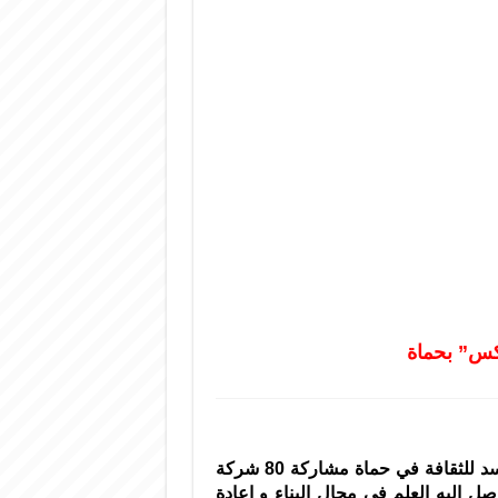
شهد معرض البناء “انتركونيكس” المقام حاليا في دار الأسد للثقافة في حماة مشاركة 80 شركة
توصل إليه العلم في مجال البناء و إعادة