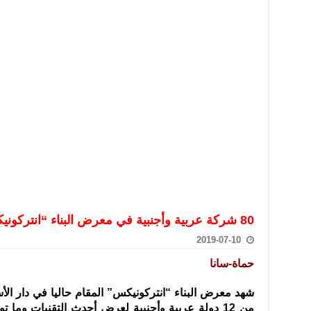
تعامل بالعملات الرقمية: غير قانونية وتنطوي على مخاطر كبيرة
امة لحرس الحدود السورية يزور تركيا لبحث سبل التعاون المشترك
قة دعم- فيديو
تحان تعويضي لطلاب المرحلة الانتقالية المتغيبين عن الامتحان النهائي
فجير حي الميسر بحلب صاحب سوابق ومدمن مخدرات
سيسكو التعاون في البحث العلمي وحماية التراث الثقافي
80 شركة عربية وأجنبية في معرض البناء “انتركونيكس” بحماة
2019-07-10
حماة-سانا
من 12 دولة عربية وأجنبية لعرض أحدث التقنيات وما 