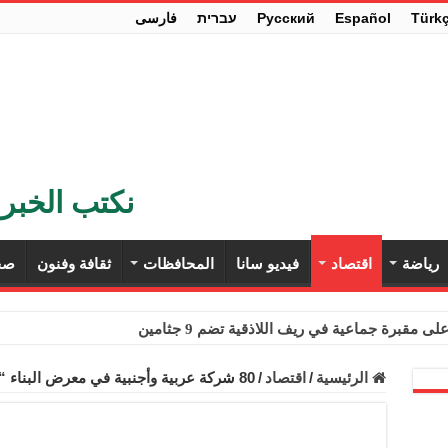
Türk
Español
Pусский
עברית
فارسی
نكتب الخبر 
رياضة
اقتصاد
فيديو سانا
المحافظات
ثقافة وفنون
صح
ى مقبرة جماعية في ريف اللاذقية تضم 9 جثامين
حث في باريس تعزيز الاستقرار في سوريا
الرئيسية
/
اقتصاد
/
80 شركة عربية وأجنبية في معرض البناء “انتركونيكس” بحماة
ء مستهلكي الكهرباء المنزلية والتجارية والصناعية من الرسوم
ل وفداً من أعضاء مجلسي النواب والشيوخ الأمريكيين