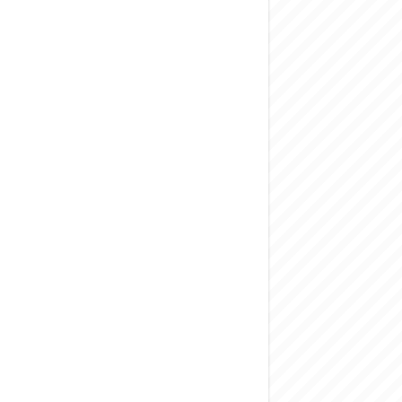
المركزي يحذر من ال
وفد من الإدارة الع
هيئة المفقودين: توثيق 63 مقبرة جماعية وخطة لإطلاق منصة رقمية وبطا
التربية السورية: ام
الداخلية: منفذ ت
سوريا تبحث مع الإي