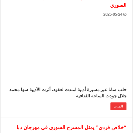
الرئيس الشرع يستقبل وفداً من أعضاء مجلسي النواب والشيوخ الأمريكي
السوري
المركزي يحذر من التعامل بالعملات الرقمية: غير قانونية وتنطوي على م
2025-05-24
وفد من الإدارة العامة لحرس الحدود السورية يزور تركيا لبحث سبل التع
هيئة المفقودين: توثيق 63 مقبرة جماعية وخطة لإطلاق منصة رقمية وبطاقة دعم- فيديو
التربية السورية: امتحان تعويضي لطلاب المرحلة الانتقالية المتغيبين عن ا
الداخلية: منفذ تفجير حي الميسر بحلب صاحب سوابق ومدمن مخدرات
سوريا تبحث مع الإيسيسكو التعاون في البحث العلمي وحماية التراث الث
حلب-سانا عبر مسيرة أدبية امتدت لعقود، أثرت الأديبة سها محمد
جلال جودت الساحة الثقافية
المزيد
“خلاص فردي” يمثل المسرح السوري في مهرجان دبا