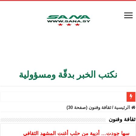
نكتب الخبر بدقّة ومسؤولية
الأمن الداخلي يعثر على مقبرة جماعية في ريف اللاذقية تضم 9 جثامين
الرئيسية
/
ثقافة وفنون (صفحة 30)
الوزير الشيباني يبحث في باريس تعزيز الاستقرار في سوريا
ثقافة وفنون
برنية: مرسوم بإعفاء مستهلكي الكهرباء المنزلية والتجارية والصناعية م
سها جودت… أديبة من حلب أغنت المشهد الثقافي