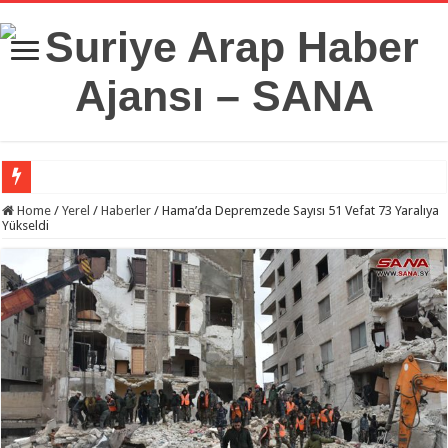
Suriye Savunma Bakanlığı’ndan Bir Heyet, Türkiye’deki Milli Savunma Üniversit
Home
/
Yerel
/
Haberler
/
Hama’da Depremzede Sayısı 51 Vefat 73 Yaralıya
Yükseldi