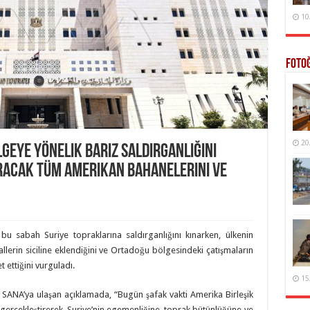
10
Foto
20
lgeye Yönelik Bariz Saldırganlığını
racak Tüm Amerikan Bahanelerini ve
 bu sabah Suriye topraklarına saldırganlığını kınarken, ülkenin
llerin siciline eklendiğini ve Ortadoğu bölgesindeki çatışmaların
 ettiğini vurguladı.
15
sı SANA’ya ulaşan açıklamada, “Bugün şafak vakti Amerika Birleşik
rı gerçekleştirerek, Suriye’nin egemenliğine, toprak bütünlüğüne ve