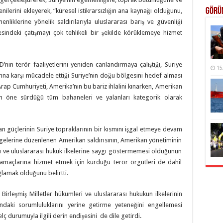
Görü
yenilerini ekleyerek, “küresel istikrarsızlığın ana kaynağı olduğunu,
nliklerine yönelik saldırılarıyla uluslararası barış ve güvenliği
gesindeki çatışmayı çok tehlikeli bir şekilde körüklemeye hizmet
BD’nin terör faaliyetlerini yeniden canlandırmaya çalıştığı, Suriye
15
larına karşı mücadele ettiği Suriye’nin doğu bölgesini hedef alması
e Arap Cumhuriyeti, Amerika’nın bu bariz ihlalini kınarken, Amerikan
çin öne sürdüğü tüm bahaneleri ve yalanları kategorik olarak
an güçlerinin Suriye topraklarının bir kısmını işgal etmeye devam
ölgelerine düzenlenen Amerikan saldırısının, Amerikan yönetiminin
üğü ve uluslararası hukuk ilkelerine saygı göstermemesi olduğunun
 amaçlarına hizmet etmek için kurduğu terör örgütleri de dahil
lamak olduğunu belirtti.
irleşmiş Milletler hükümleri ve uluslararası hukukun ilkelerinin
daki sorumluluklarını yerine getirme yeteneğini engellemesi
ç durumuyla ilgili derin endişesini de dile getirdi.