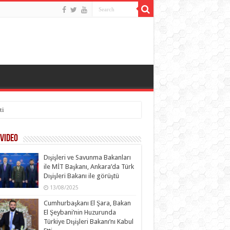
ti
Video
Dışişleri ve Savunma Bakanları
ile MİT Başkanı, Ankara’da Türk
Dışişleri Bakanı ile görüştü
13/08/2025
Cumhurbaşkanı El Şara, Bakan
El Şeybani’nin Huzurunda
Türkiye Dışişleri Bakanı’nı Kabul