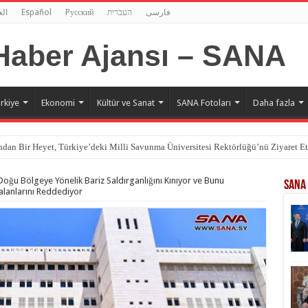
الع
Español
Pусский
העברית
فارسی
rkiye
Ekonomi
Kültür ve Sanat
SANA Fotoları
Daha fazla
dan Bir Heyet, Türkiye’deki Milli Savunma Üniversitesi Rektörlüğü’nü Ziyaret Et
Doğu Bölgeye Yönelik Bariz Saldırganlığını Kınıyor ve Bunu
SANA 
alanlarını Reddediyor