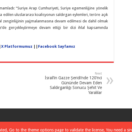
 tamamladı: “Suriye Arap Cumhuriyeti, Suriye egemenliğine yönelik
ia edilen uluslararası koalisyonun saldırgan eylemleri, teröre açık
lusal zenginliğinin yağmalanmasına devam edilmesi de dahil olmak
iye’de gerçekleştirmeye devam ettiği bir dizi ihlal kapsamında
|
X Platformumuz
||
Facebook Sayfamız
Next
İsrail’in Gazze Şeridi’nde 120’nci
Gününde Devam Eden
Saldırganlığı Sonucu Şehit Ve
Yaralılar
dated, Go to the theme options page to validate the license, You need a si