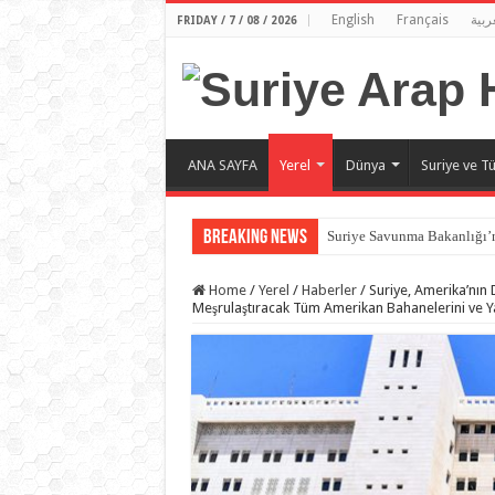
English
Français
ربية
FRIDAY / 7 / 08 / 2026
ANA SAYFA
Yerel
Dünya
Suriye ve Tü
Breaking News
Suriye Savunma Bakanlığı’n
Home
/
Yerel
/
Haberler
/
Suriye, Amerika’nın 
Meşrulaştıracak Tüm Amerikan Bahanelerini ve Y