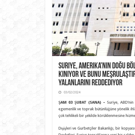
Suriye, Amerika’nın Doğu Bö
Kınıyor ve Bunu Meşrulaştı
Yalanlarını Reddediyor
03/02/2024
ŞAM 03 ŞUBAT (SANA) –
Suriye, ABD’nin
egemenlik ve toprak bütünlüğüne yönelik ihla
çok tehlikeli bir şekilde körüklenmesine hizmet
Dışişleri ve Gurbetçiler Bakanlığı, bir kopya
Devletleri, Suriye topraklarına yeni bir saldı