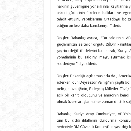
halkının güvenliğine yönelik ihlal kayıtlarına 
askeri güçlerinin ülkelere, halklara ve egeme
tehdit ettiğini, yaptıklarının Ortadoğu böl
ettiğini bir kez daha kanıtlamıştır” dedi.
Dışişleri Bakanlığı ayrıca, “Bu saldırının, A
güçlerimizin ise terör örgütü IŞİD’in kalıntı
şaşırtıcı değil” ifadelerini kullanarak, “Suriy
yönetiminin bu saldırıyı meşrulaştırmak i
reddediyor” diye ekledi.
Dışişleri Bakanlığı açıklamasında da , Amerik
ederken, dün Deyrezzor Valiliği’nin çeşitli b
belirgin özelliğinin, Birleşmiş Milletler Tüz
açık bir kanıtı olduğunu ve amacının kendi
olmak üzere araçlarına her zaman destek sağ
Bakanlık, Suriye Arap Cumhuriyeti, ABD’nin B
tüm bu ciddi ihlallerini durdurma konusun
nedeniyle BM Güvenlik Konseyi’nin yaşadığı fel