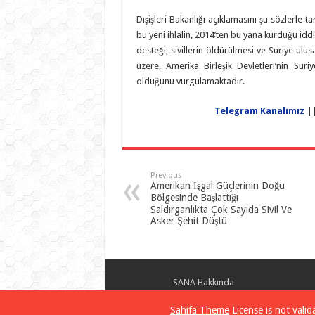
Dışişleri Bakanlığı açıklamasını şu sözlerle
bu yeni ihlalin, 2014’ten bu yana kurduğu idd
desteği, sivillerin öldürülmesi ve Suriye u
üzere, Amerika Birleşik Devletleri’nin Sur
olduğunu vurgulamaktadır.
Telegram Kanalımız
|
Previous
Amerikan İşgal Güçlerinin Doğu
Bölgesinde Başlattığı
Saldırganlıkta Çok Sayıda Sivil Ve
Asker Şehit Düştü
SANA Hakkında
Suriye Arap Haber Ajansı – SANA
© 2026
Sahifa Theme
License is not vali