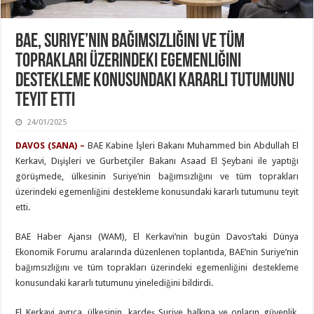
BAE, Suriye’nin Bağımsızlığını Ve Tüm
Toprakları Üzerindeki Egemenliğini
Destekleme Konusundaki Kararlı Tutumunu
Teyit Etti
24/01/2025
DAVOS (SANA) –
BAE Kabine İşleri Bakanı Muhammed bin Abdullah El
Kerkavi, Dışişleri ve Gurbetçiler Bakanı Asaad El Şeybani ile yaptığı
görüşmede, ülkesinin Suriye’nin bağımsızlığını ve tüm toprakları
üzerindeki egemenliğini destekleme konusundaki kararlı tutumunu teyit
etti.
BAE Haber Ajansı (WAM), El Kerkavi’nin bugün Davos’taki Dünya
Ekonomik Forumu aralarında düzenlenen toplantıda, BAE’nin Suriye’nin
bağımsızlığını ve tüm toprakları üzerindeki egemenliğini destekleme
konusundaki kararlı tutumunu yinelediğini bildirdi.
El Kerkavi ayrıca, ülkesinin, kardeş Suriye halkına ve onların güvenlik,