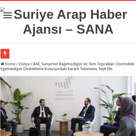
Suriye Savunma Bakanlığı’ndan Bir Heyet, Türkiye’deki Milli Savunma Üniversit
Home
/
Dünya
/
BAE, Suriye’nin Bağımsızlığını Ve Tüm Toprakları Üzerindeki
Egemenliğini Destekleme Konusundaki Kararlı Tutumunu Teyit Etti