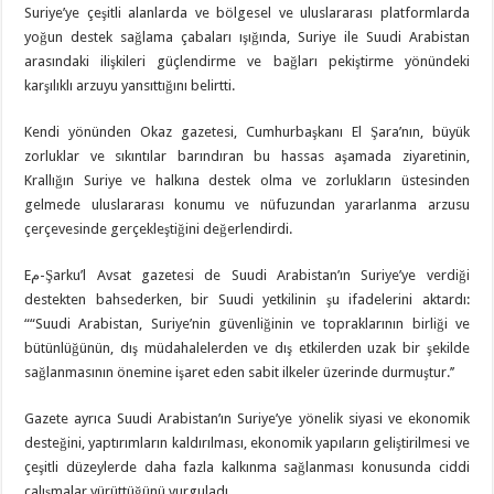
Suriye’ye çeşitli alanlarda ve bölgesel ve uluslararası platformlarda
yoğun destek sağlama çabaları ışığında, Suriye ile Suudi Arabistan
arasındaki ilişkileri güçlendirme ve bağları pekiştirme yönündeki
karşılıklı arzuyu yansıttığını belirtti.
Kendi yönünden Okaz gazetesi, Cumhurbaşkanı El Şara’nın, büyük
zorluklar ve sıkıntılar barındıran bu hassas aşamada ziyaretinin,
Krallığın Suriye ve halkına destek olma ve zorlukların üstesinden
gelmede uluslararası konumu ve nüfuzundan yararlanma arzusu
çerçevesinde gerçekleştiğini değerlendirdi.
Eم-Şarku’l Avsat gazetesi de Suudi Arabistan’ın Suriye’ye verdiği
destekten bahsederken, bir Suudi yetkilinin şu ifadelerini aktardı:
““Suudi Arabistan, Suriye’nin güvenliğinin ve topraklarının birliği ve
bütünlüğünün, dış müdahalelerden ve dış etkilerden uzak bir şekilde
sağlanmasının önemine işaret eden sabit ilkeler üzerinde durmuştur.’’
Gazete ayrıca Suudi Arabistan’ın Suriye’ye yönelik siyasi ve ekonomik
desteğini, yaptırımların kaldırılması, ekonomik yapıların geliştirilmesi ve
çeşitli düzeylerde daha fazla kalkınma sağlanması konusunda ciddi
çalışmalar yürüttüğünü vurguladı.