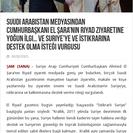
Suudi Arabistan Medyasından
Cumhurbaşkanı El Şara’nın Riyad Ziyaretine
Yoğun İlgi… Ve Suriye’ye Ve İstikrarına
Destek Olma İsteği Vurgusu
03/02/2025
ŞAM (SANA)
– Suriye Arap Cumhuriyeti Cumhurbaşkanı Ahmed El
Şara’nın Riyad ziyareti medyada geniş yer bulurken, birçok Suudi
Arabistan gazetesinin manşetine taşınan ziyarette, makale ve köşe
yazılarında bu ziyaretin önemi ve Suudi Arabistan’ın Suriye’ye,
istikrarına ve kalkınmasına destek verme isteği vurgulandı.
El Riyad gazetesi bugün yayınladığı başyazıda “İstikrarlı Suriye”
başlığıyla şunları söyledi: “Krallık, 2011 yılında Suriye devriminin ilk
gününden bu yana, Suriye halkının kendi kaderini tayin hakkına verdiği
destek ve Suriye’nin güvenliği ile toprak bütünlüğünün sağlanmasıyla
temsil edilen sabit ilkelere bağlı kalmıştır. Krallık aynı zamanda Suriye