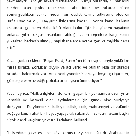
çekmemiştir. Ardışık askeri darbelerden, Suriye vatandaşını haklarını
elinden alan polis rejimlerine tabi tutan ve yıllarca süren
sömürgecilikten sonra medeni bir devlet kurma tutkusunu öldüren
Hafız Esad ve oğlu Beşşar’ın iktidarına kadar… Sonra kendi halkının
arasında işgalciden daha kötü olanı bulur. İşte bu yüzden hayatının
onlarca yılını, özgür insanların atıldığı, zalim rejimlere karşı sesini
yükselten herkesin alındığı hapishanelerde acı ve geri kalmışlıkla heba
etti.”
Yazar şunları ekledi: ‘’Beşar Esad, Suriye’nin tüm trajedileriyle yüklü bir
miras bıraktı. Zorluklar büyük ve acı verici ve bunları kısa bir sürede
ortadan kaldırmak zor. Ama yeni yönetimin ortaya koyduğu işaretler,
göstergeler ve izlediği politikalar en iyisini ümit ediyor.’’
Yazar ayrıca, ‘’Halkla ilişkilerinde kanlı geçen bir yönetimde uzun yıllar
karanlık ve kasvetli olanı aydınlatmak için güneş yine Suriye’ye
doğuyor… Bu yönetimin, halk yoksulluk, açlık, mahrumiyet ve zulümle
boğuşurken, rahat bir hayat yaşayarak saltanatını sürdürmekten başka
hiçbir derdi ve çıkarı yoktur’’ ifadelerini kullandı.
El Medine gazetesi ise söz konusu ziyaretin, Suudi Arabistan’ın