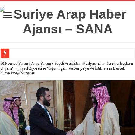
Suriye Savunma Bakanlığı’ndan Bir Heyet, Türkiye’deki Milli Savunma Üniversit
Home
/
Basın
/
Arap Basını
/
Suudi Arabistan Medyasından Cumhurbaşkanı
El Şara’nın Riyad Ziyaretine Yoğun İlgi… Ve Suriye’ye Ve İstikrarına Destek
Olma İsteği Vurgusu