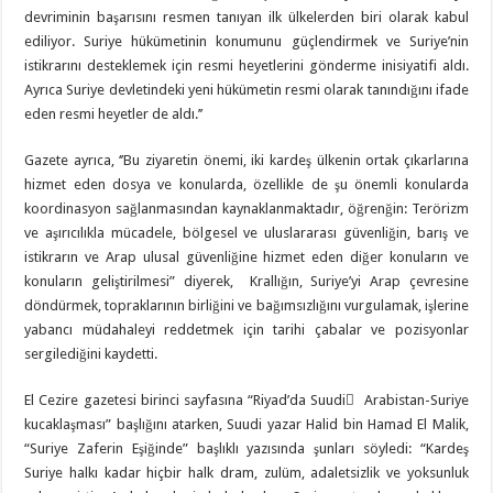
devriminin başarısını resmen tanıyan ilk ülkelerden biri olarak kabul
ediliyor. Suriye hükümetinin konumunu güçlendirmek ve Suriye’nin
istikrarını desteklemek için resmi heyetlerini gönderme inisiyatifi aldı.
Ayrıca Suriye devletindeki yeni hükümetin resmi olarak tanındığını ifade
eden resmi heyetler de aldı.’’
Gazete ayrıca, ‘’Bu ziyaretin önemi, iki kardeş ülkenin ortak çıkarlarına
hizmet eden dosya ve konularda, özellikle de şu önemli konularda
koordinasyon sağlanmasından kaynaklanmaktadır, öğrenğin: Terörizm
ve aşırıcılıkla mücadele, bölgesel ve uluslararası güvenliğin, barış ve
istikrarın ve Arap ulusal güvenliğine hizmet eden diğer konuların ve
konuların geliştirilmesi” diyerek, Krallığın, Suriye’yi Arap çevresine
döndürmek, topraklarının birliğini ve bağımsızlığını vurgulamak, işlerine
yabancı müdahaleyi reddetmek için tarihi çabalar ve pozisyonlar
sergilediğini kaydetti.
El Cezire gazetesi birinci sayfasına “Riyad’da Suudi ِ Arabistan-Suriye
kucaklaşması” başlığını atarken, Suudi yazar Halid bin Hamad El Malik,
“Suriye Zaferin Eşiğinde” başlıklı yazısında şunları söyledi: “Kardeş
Suriye halkı kadar hiçbir halk dram, zulüm, adaletsizlik ve yoksunluk