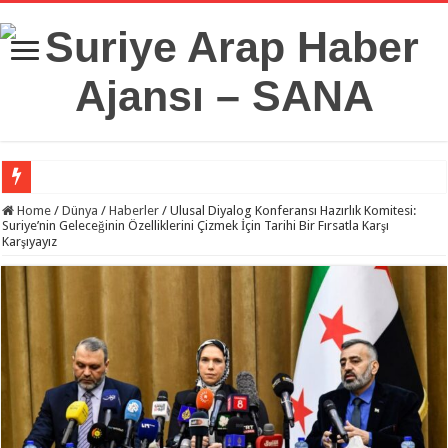
Suriye Savunma Bakanlığı’ndan Bir Heyet, Türkiye’deki Milli Savunma Üniversit
Home
/
Dünya
/
Haberler
/
Ulusal Diyalog Konferansı Hazırlık Komitesi:
Suriye’nin Geleceğinin Özelliklerini Çizmek İçin Tarihi Bir Fırsatla Karşı
Karşıyayız