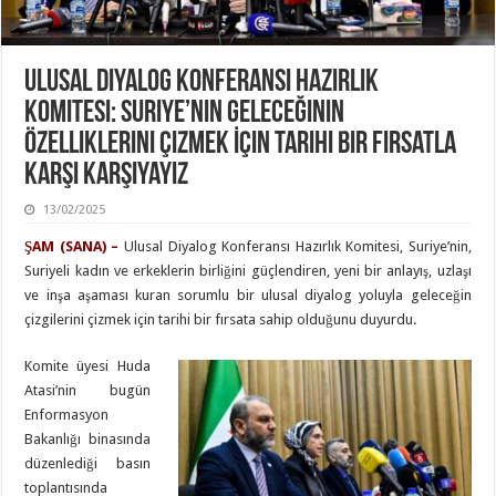
Ulusal Diyalog Konferansı Hazırlık
Komitesi: Suriye’nin Geleceğinin
Özelliklerini Çizmek İçin Tarihi Bir Fırsatla
Karşı Karşıyayız
13/02/2025
ŞAM (SANA) –
Ulusal Diyalog Konferansı Hazırlık Komitesi, Suriye’nin,
Suriyeli kadın ve erkeklerin birliğini güçlendiren, yeni bir anlayış, uzlaşı
ve inşa aşaması kuran sorumlu bir ulusal diyalog yoluyla geleceğin
çizgilerini çizmek için tarihi bir fırsata sahip olduğunu duyurdu.
Komite üyesi Huda
Atasi’nin bugün
Enformasyon
Bakanlığı binasında
düzenlediği basın
toplantısında