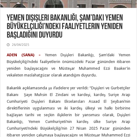
Yemen Dışişleri Bakanlığı, Şam’daki Yemen
Büyükelçiliği’ndeki Faaliyetlerin Yeniden
Başladığını Duyurdu
26/04/2025
ADEN (SANA) –
Yemen Dışişleri Bakanlığı, Şam’daki Yemen
Büyükelçiliği’ndeki faaliyetlerin önümüzdeki Pazar gününden itibaren
yeniden başlayacağını ve Müsteşar Muhammed Ezzi Baaker’in
vekaleten maslahatgüzar olarak atandığını duyurdu.
Bakanlık açıklamasında şu ifadelere yer verildi: “Dışişleri ve Gurbetçiler
Bakanı Şaye Muhsin El Zindani ve kardeşi, kardeş Suriye Arap
Cumhuriyeti Dışişleri Bakanı Ekselansları Asaad El Şeybani’nin
direktiflerinin uygulanması ve iki kardeş ülkeyi ve halkı birbirine
bağlayan tarihi ve seçkin ilişkilerin bir yansıması olarak, Dışişleri
Bakanlığı, Yemen Cumhuriyeti’nin kardeş ülke Suriye Arap
Cumhuriyeti’ndeki Büyükelçiliği’nin 27 Nisan 2025 Pazar gününden
itibaren yeniden çalışmaya başlayacağını ve Müsteşar Muhammed Ezzi