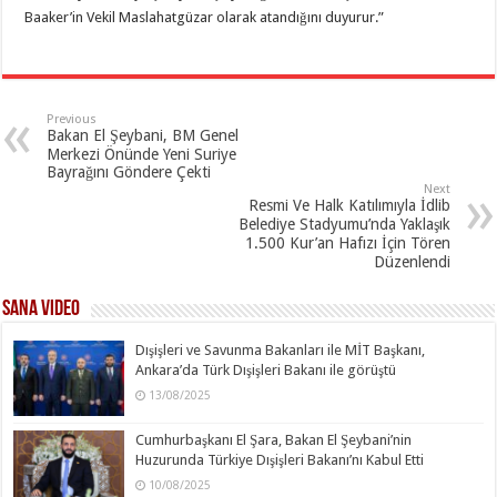
Baaker’in Vekil Maslahatgüzar olarak atandığını duyurur.”
Previous
Bakan El Şeybani, BM Genel
Merkezi Önünde Yeni Suriye
Bayrağını Göndere Çekti
Next
Resmi Ve Halk Katılımıyla İdlib
Belediye Stadyumu’nda Yaklaşık
1.500 Kur’an Hafızı İçin Tören
Düzenlendi
SANA Video
Dışişleri ve Savunma Bakanları ile MİT Başkanı,
Ankara’da Türk Dışişleri Bakanı ile görüştü
13/08/2025
Cumhurbaşkanı El Şara, Bakan El Şeybani’nin
Huzurunda Türkiye Dışişleri Bakanı’nı Kabul Etti
10/08/2025