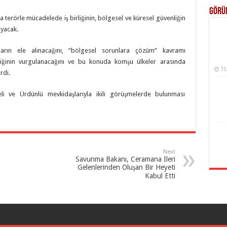
Görü
da terörle mücadelede iş birliğinin, bölgesel ve küresel güvenliğin
ayacak.
arın ele alınacağını, “bölgesel sorunlara çözüm” kavramı
liğinin vurgulanacağını ve bu konuda komşu ülkeler arasında
15
rdi.
eli ve Ürdünlü mevkidaşlarıyla ikili görüşmelerde bulunması
Next
Savunma Bakanı, Ceramana Ileri
Gelenlerinden Oluşan Bir Heyeti
Kabul Etti