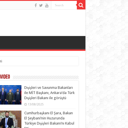
ti
Video
Dışişleri ve Savunma Bakanları
ile MİT Başkanı, Ankara’da Türk
Dışişleri Bakanı ile görüştü
13/08/2025
Cumhurbaşkanı El Şara, Bakan
El Şeybani’nin Huzurunda
Türkiye Dışişleri Bakanı’nı Kabul