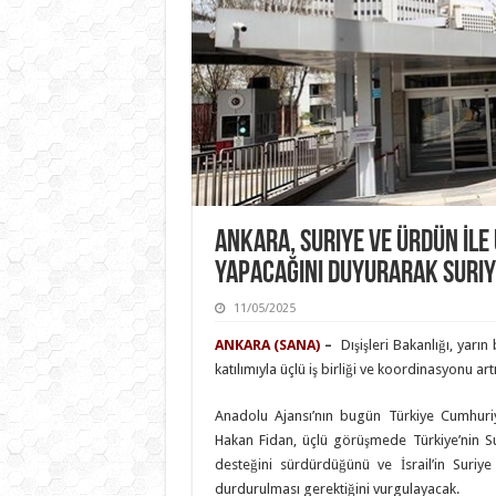
Ankara, Suriye Ve Ürdün İle 
Yapacağını Duyurarak Suriy
11/05/2025
ANKARA (SANA)
–
Dışişleri Bakanlığı, yarı
katılımıyla üçlü iş birliği ve koordinasyonu 
Anadolu Ajansı’nın bugün Türkiye Cumhuriye
Hakan Fidan, üçlü görüşmede Türkiye’nin Sur
desteğini sürdürdüğünü ve İsrail’in Suriye
durdurulması gerektiğini vurgulayacak.