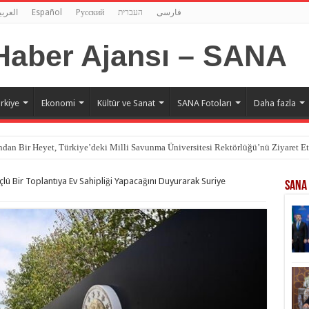
العربي
Español
Pусский
העברית
فارسی
rkiye
Ekonomi
Kültür ve Sanat
SANA Fotoları
Daha fazla
dan Bir Heyet, Türkiye’deki Milli Savunma Üniversitesi Rektörlüğü’nü Ziyaret Et
çlü Bir Toplantıya Ev Sahipliği Yapacağını Duyurarak Suriye
SANA 