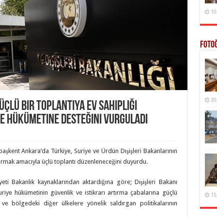
10
Foto
20
Üçlü Bir Toplantıya Ev Sahipliği
e Hükümetine Desteğini Vurguladı
n başkent Ankara’da Türkiye, Suriye ve Ürdün Dışişleri Bakanlarının
artırmak amacıyla üçlü toplantı düzenleneceğini duyurdu.
ti Bakanlık kaynaklarından aktardığına göre; Dışişleri Bakanı
iye hükümetinin güvenlik ve istikrarı artırma çabalarına güçlü
15
 ve bölgedeki diğer ülkelere yönelik saldırgan politikalarının