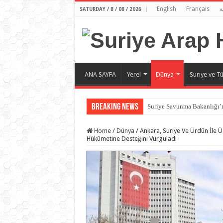
English
Français
ة
SATURDAY / 8 / 08 / 2026
ANA SAYFA
Yerel
Dünya
Suriye ve Tü
Breaking News
Suriye Savunma Bakanlığı’n
Home
/
Dünya
/
Ankara, Suriye Ve Ürdün İle Ü
Hükümetine Desteğini Vurguladı