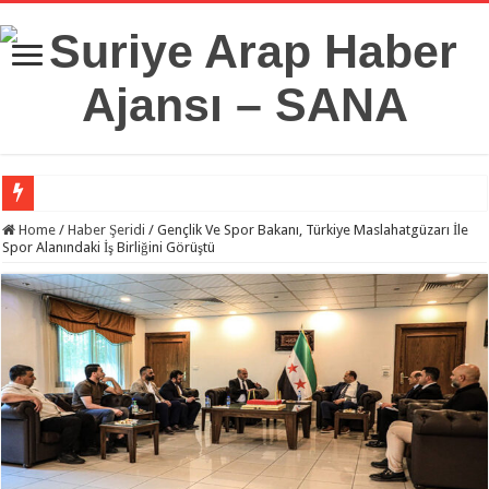
Suriye Savunma Bakanlığı’ndan Bir Heyet, Türkiye’deki Milli Savunma Üniversit
Home
/
Haber Şeridi
/
Gençlik Ve Spor Bakanı, Türkiye Maslahatgüzarı İle
Spor Alanındaki İş Birliğini Görüştü