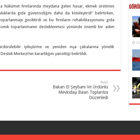
ında hükümet fırınlarında meydana gelen hasar, ekmek üretimini
Görü
uklarda gıda güvensizliğini daha da kötüleştirdi” belirtirken,
 toparlanmayı geciktirdi ve bu fırınların rehabilitasyonunu gıda
konomik toparlanmanın desteklenmesi yönünde önemli bir adım
15
dürülebilir iyileştirme ve yeniden inşa çabalarına yönelik
stek Merkezi’nin kararlılığını yansıttığı belirtildi.
Next
Bakan El Şeybani Ve Ürdünlü
Mevkidaşı Basın Toplantısı
Düzenledi