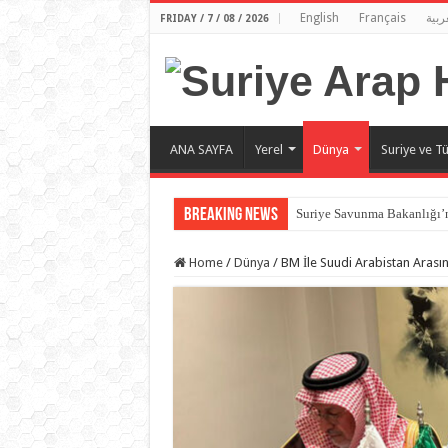
English
Français
ربية
FRIDAY / 7 / 08 / 2026
ANA SAYFA
Yerel
Dünya
Suriye ve Tü
Breaking News
Suriye Savunma Bakanlığı’n
Home
/
Dünya
/
BM İle Suudi Arabistan Arasın