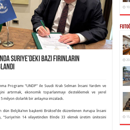
10
Foto
nda Suriye’deki Bazı Fırınların
20
ğlandı
kınma Programı “UNDP” ile Suudi Kralı Selman İnsani Yardım ve
iğini artırmak, ekonomik toparlanmayı desteklemek ve yerel
n 5 milyon dolarlık bir anlaşma imzaladı.
 dün Belçika’nın başkenti Brüksel’de düzenlenen Avrupa İnsani
 “Suriye’nin 14 vilayetinden 8’inde 33 ekmek üretim ünitesini
15