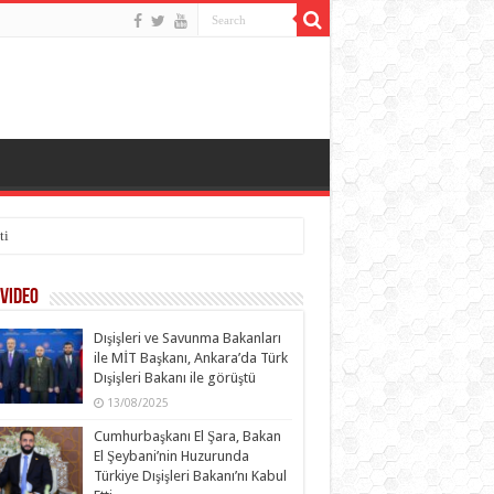
ti
Video
Dışişleri ve Savunma Bakanları
ile MİT Başkanı, Ankara’da Türk
Dışişleri Bakanı ile görüştü
13/08/2025
Cumhurbaşkanı El Şara, Bakan
El Şeybani’nin Huzurunda
Türkiye Dışişleri Bakanı’nı Kabul