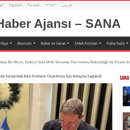
الع
Español
Pусский
העברית
فارسی
rkiye
Ekonomi
Kültür ve Sanat
SANA Fotoları
Daha fazla
dan Bir Heyet, Türkiye’deki Milli Savunma Üniversitesi Rektörlüğü’nü Ziyaret Et
da Suriye’deki Bazı Fırınların Onarılması İçin Anlaşma Sağlandı
SANA 