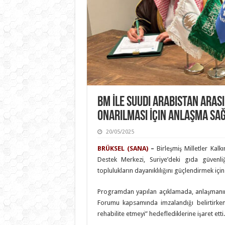
BM İle Suudi Arabistan Arası
Onarılması İçin Anlaşma Sa
20/05/2025
BRÜKSEL (SANA)
–
Birleşmiş Milletler Kal
Destek Merkezi, Suriye’deki gıda güvenl
toplulukların dayanıklılığını güçlendirmek içi
Programdan yapılan açıklamada, anlaşmanın
Forumu kapsamında imzalandığı belirtirken,
rehabilite etmeyi” hedeflediklerine işaret etti.