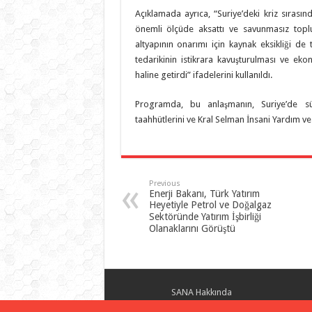
Açıklamada ayrıca, “Suriye’deki kriz sıras
önemli ölçüde aksattı ve savunmasız toplul
altyapının onarımı için kaynak eksikliği de
tedarikinin istikrara kavuşturulması ve e
haline getirdi” ifadelerini kullanıldı.
Programda, bu anlaşmanın, Suriye’de sür
taahhütlerini ve Kral Selman İnsani Yardım ve De
Previous
Enerji Bakanı, Türk Yatırım
Heyetiyle Petrol ve Doğalgaz
Sektöründe Yatırım İşbirliği
Olanaklarını Görüştü
SANA Hakkında