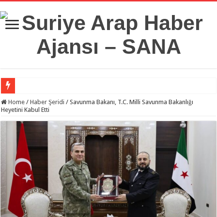
Suriye Savunma Bakanlığı’ndan Bir Heyet, Türkiye’deki Milli Savunma Üniversit
Home
/
Haber Şeridi
/
Savunma Bakanı, T.C. Milli Savunma Bakanlığı
Heyetini Kabul Etti