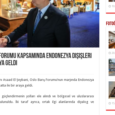
10
Foto
20
ş Forumu Kapsamında Endonezya Dışişleri
ya Geldi
kanı Asaad El Şeybani, Oslo Barış Forumu’nun marjında Endonezya
ta ile bir araya geldi.
ri güçlendirmenin yolları ele alındı ​​ve bölgesel ve uluslararası
ulunuldu. İki taraf ayrıca, ortak ilgi alanlarında diyalog ve
15