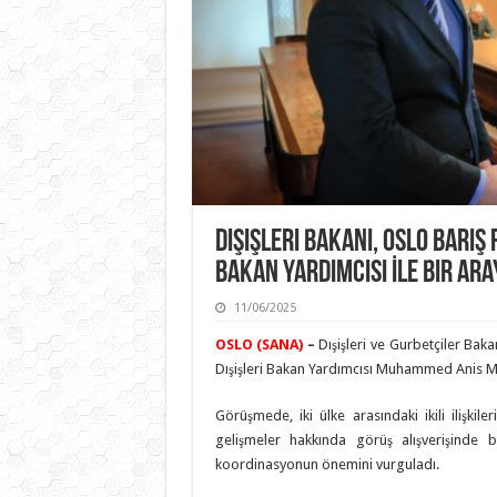
Dışişleri Bakanı, Oslo Barı
Bakan Yardımcısı İle Bir Ara
11/06/2025
OSLO (SANA)
–
Dışişleri ve Gurbetçiler Ba
Dışişleri Bakan Yardımcısı Muhammed Anis Mat
Görüşmede, iki ülke arasındaki ikili ilişkile
gelişmeler hakkında görüş alışverişinde b
koordinasyonun önemini vurguladı.