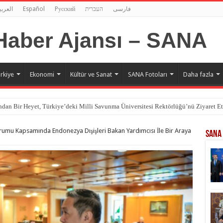
العربي
Español
Pусский
העברית
فارسی
rkiye
Ekonomi
Kültür ve Sanat
SANA Fotoları
Daha fazla
dan Bir Heyet, Türkiye’deki Milli Savunma Üniversitesi Rektörlüğü’nü Ziyaret Et
Forumu Kapsamında Endonezya Dışişleri Bakan Yardımcısı İle Bir Araya
SANA 