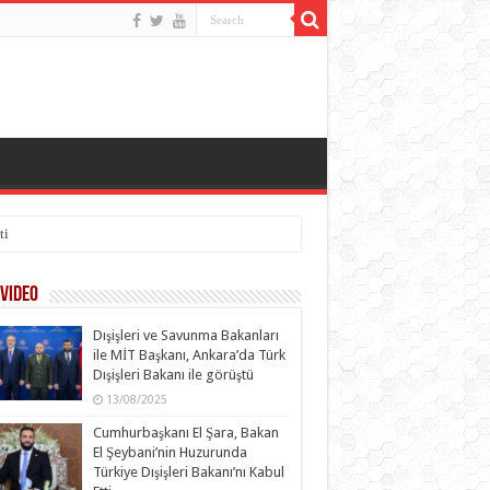
ti
Video
Dışişleri ve Savunma Bakanları
ile MİT Başkanı, Ankara’da Türk
Dışişleri Bakanı ile görüştü
13/08/2025
Cumhurbaşkanı El Şara, Bakan
El Şeybani’nin Huzurunda
Türkiye Dışişleri Bakanı’nı Kabul