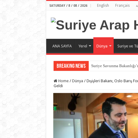
English
Français
ة
SATURDAY / 8 / 08 / 2026
ANA SAYFA
Yerel
Dünya
Suriye ve Tü
Breaking News
Suriye Savunma Bakanlığı’n
Home
/
Dünya
/
Dışişleri Bakanı, Oslo Barış 
Geldi