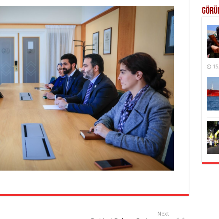
Görü
15
Next