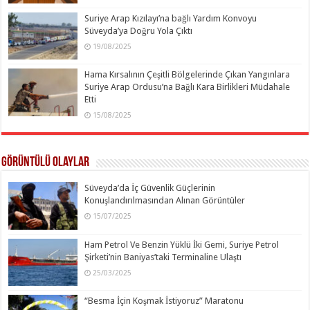
Suriye Arap Kızılayı’na bağlı Yardım Konvoyu
Süveyda’ya Doğru Yola Çıktı
19/08/2025
Hama Kırsalının Çeşitli Bölgelerinde Çıkan Yangınlara
Suriye Arap Ordusu’na Bağlı Kara Birlikleri Müdahale
Etti
15/08/2025
Görüntülü Olaylar
Süveyda’da İç Güvenlik Güçlerinin
Konuşlandırılmasından Alınan Görüntüler
15/07/2025
Ham Petrol Ve Benzin Yüklü İki Gemi, Suriye Petrol
Şirketi’nin Baniyas’taki Terminaline Ulaştı
25/03/2025
“Besma İçin Koşmak İstiyoruz” Maratonu