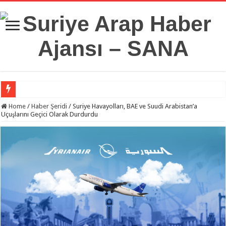
Suriye Savunma Bakanlığı’ndan Bir Heyet, Türkiye’deki Milli Savunma Üniversit
Home
/
Haber Şeridi
/
Suriye Havayolları, BAE ve Suudi Arabistan’a
Uçuşlarını Geçici Olarak Durdurdu