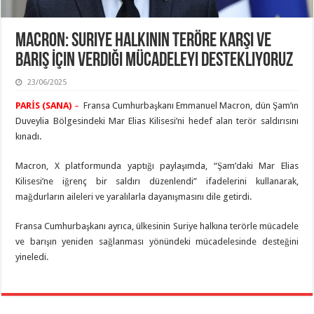
Macron: Suriye Halkının Teröre Karşı ve
Barış İçin Verdiği Mücadeleyi Destekliyoruz
23/06/2025
PARİS (SANA)
–
Fransa Cumhurbaşkanı Emmanuel Macron, dün Şam’ın
Duveylia Bölgesindeki Mar Elias Kilisesi’ni hedef alan terör saldırısını
kınadı.
Macron, X platformunda yaptığı paylaşımda, “Şam’daki Mar Elias
Kilisesi’ne iğrenç bir saldırı düzenlendi” ifadelerini kullanarak,
mağdurların aileleri ve yaralılarla dayanışmasını dile getirdi.
Fransa Cumhurbaşkanı ayrıca, ülkesinin Suriye halkına terörle mücadele
ve barışın yeniden sağlanması yönündeki mücadelesinde desteğini
yineledi.