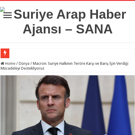
Suriye Savunma Bakanlığı’ndan Bir Heyet, Türkiye’deki Milli Savunma Üniversit
Home
/
Dünya
/
Macron: Suriye Halkının Teröre Karşı ve Barış İçin Verdiği
Mücadeleyi Destekliyoruz