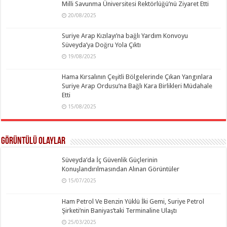
Milli Savunma Üniversitesi Rektörlüğü’nü Ziyaret Etti
20/08/2025
Suriye Arap Kızılayı’na bağlı Yardım Konvoyu
Süveyda’ya Doğru Yola Çıktı
19/08/2025
Hama Kırsalının Çeşitli Bölgelerinde Çıkan Yangınlara
Suriye Arap Ordusu’na Bağlı Kara Birlikleri Müdahale
Etti
15/08/2025
Görüntülü Olaylar
Süveyda’da İç Güvenlik Güçlerinin
Konuşlandırılmasından Alınan Görüntüler
15/07/2025
Ham Petrol Ve Benzin Yüklü İki Gemi, Suriye Petrol
Şirketi’nin Baniyas’taki Terminaline Ulaştı
25/03/2025