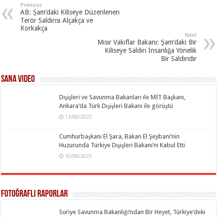
Previous
AB: Şam’daki Kiliseye Düzenlenen
Terör Saldırısı Alçakça ve
Korkakça
Next
Mısır Vakıflar Bakanı: Şam’daki Bir
Kiliseye Saldırı İnsanlığa Yönelik
Bir Saldırıdır
SANA Video
Dışişleri ve Savunma Bakanları ile MİT Başkanı,
Ankara’da Türk Dışişleri Bakanı ile görüştü
13/08/2025
Cumhurbaşkanı El Şara, Bakan El Şeybani’nin
Huzurunda Türkiye Dışişleri Bakanı’nı Kabul Etti
10/08/2025
Fotoğraflı Raporlar
Suriye Savunma Bakanlığı’ndan Bir Heyet, Türkiye’deki