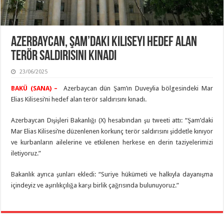
Azerbaycan, Şam’daki Kiliseyi Hedef Alan
Terör Saldırısını Kınadı
23/06/2025
BAKÜ (SANA) –
Azerbaycan dün Şam’ın Duveylia bölgesindeki Mar
Elias Kilisesi’ni hedef alan terör saldırısını kınadı.
Azerbaycan Dışişleri Bakanlığı (X) hesabından şu tweeti attı: “Şam’daki
Mar Elias Kilisesi’ne düzenlenen korkunç terör saldırısını şiddetle kınıyor
ve kurbanların ailelerine ve etkilenen herkese en derin taziyelerimizi
iletiyoruz.”
Bakanlık ayrıca şunları ekledi: “Suriye hükümeti ve halkıyla dayanışma
içindeyiz ve aşırılıkçılığa karşı birlik çağrısında bulunuyoruz.”