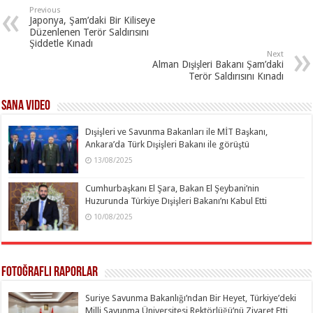
Previous
Japonya, Şam’daki Bir Kiliseye
Düzenlenen Terör Saldırısını
Şiddetle Kınadı
Next
Alman Dışişleri Bakanı Şam’daki
Terör Saldırısını Kınadı
SANA Video
Dışişleri ve Savunma Bakanları ile MİT Başkanı,
Ankara’da Türk Dışişleri Bakanı ile görüştü
13/08/2025
Cumhurbaşkanı El Şara, Bakan El Şeybani’nin
Huzurunda Türkiye Dışişleri Bakanı’nı Kabul Etti
10/08/2025
Fotoğraflı Raporlar
Suriye Savunma Bakanlığı’ndan Bir Heyet, Türkiye’deki
Milli Savunma Üniversitesi Rektörlüğü’nü Ziyaret Etti