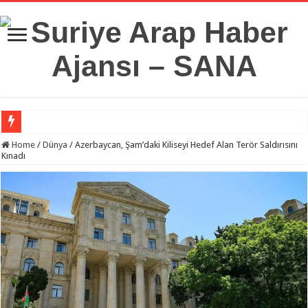
Suriye Savunma Bakanlığı’ndan Bir Heyet, Türkiye’deki Milli Savunma Üniversit
Home
/
Dünya
/
Azerbaycan, Şam’daki Kiliseyi Hedef Alan Terör Saldırısını
Kınadı