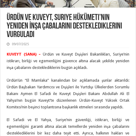
Ürdün Ve Kuveyt, Suriye Hükümeti’nin
Yeniden İnşa Çabalarını Desteklediklerini
Vurguladı
09/07/2025
KUVEYT (SANA) –
Ürdün ve Kuveyt Dışişleri Bakanlıkları, Suriye’nin
istikrarı, birliği ve egemenliğini güvence altına alacak şekilde yeniden
inşa çabalarını desteklediklerini bugün açıkladı.
Ürdün’ün “El Mamlaka” kanalından bir açıklamada şunlar aktarıldı:
Ürdün Başbakan Yardımcısı ve Dışişleri ile Yurtdışı Ülkelerden Sorumlu
Bakanı Aymen El Safadi ile Kuveyt Dışişleri Bakanı Abdullah Ali El
Yahya’nın bugün Kuveyt’te düzenlenen Ürdün-Kuveyt Yüksek Ortak
Komitesi’nin beşinci toplantısına başkanlık etmeleri sırasında yapıldı.
El Safadi ve El Yahya, Suriye’nin güvenliği, istikrarı, birliği ve
egemenliğini garanti altına alacak temellerde yeniden inşa çabalarını
desteklediklerini bir kez daha teyit etti. Ayrıca, halkının hakları ve