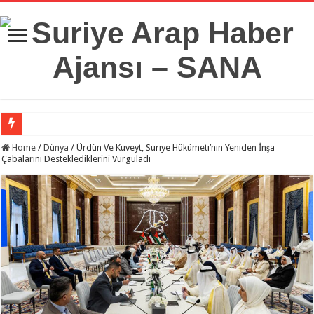
Suriye Savunma Bakanlığı’ndan Bir Heyet, Türkiye’deki Milli Savunma Üniversit
Home
/
Dünya
/
Ürdün Ve Kuveyt, Suriye Hükümeti’nin Yeniden İnşa
Çabalarını Desteklediklerini Vurguladı