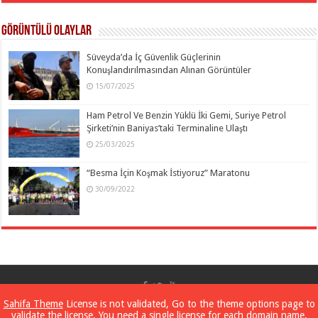
Görüntülü Olaylar
Süveyda’da İç Güvenlik Güçlerinin
Konuşlandırılmasından Alınan Görüntüler
15/07/2025
Ham Petrol Ve Benzin Yüklü İki Gemi, Suriye Petrol
Şirketi’nin Baniyas’taki Terminaline Ulaştı
25/03/2025
“Besma İçin Koşmak İstiyoruz” Maratonu
30/09/2022
SANA Hakkında
Sahifa Theme
License is not validated, Go to the theme options page to
validate the license, You need a single license for each domain name.
Suriye Arap Haber Ajansı – SANA
© 2026