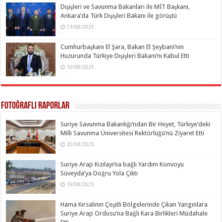
Dışişleri ve Savunma Bakanları ile MİT Başkanı,
Ankara’da Türk Dışişleri Bakanı ile görüştü
13/08/2025
Cumhurbaşkanı El Şara, Bakan El Şeybani’nin
Huzurunda Türkiye Dışişleri Bakanı’nı Kabul Etti
10/08/2025
Fotoğraflı Raporlar
Suriye Savunma Bakanlığı’ndan Bir Heyet, Türkiye’deki
Milli Savunma Üniversitesi Rektörlüğü’nü Ziyaret Etti
20/08/2025
Suriye Arap Kızılayı’na bağlı Yardım Konvoyu
Süveyda’ya Doğru Yola Çıktı
19/08/2025
Hama Kırsalının Çeşitli Bölgelerinde Çıkan Yangınlara
Suriye Arap Ordusu’na Bağlı Kara Birlikleri Müdahale