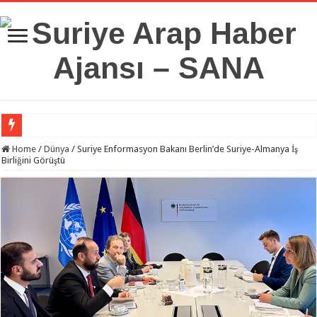
Suriye Savunma Bakanlığı’ndan Bir Heyet, Türkiye’deki Milli Savunma Üniversit
Home
/
Dünya
/
Suriye Enformasyon Bakanı Berlin’de Suriye-Almanya İş
Birliğini Görüştü