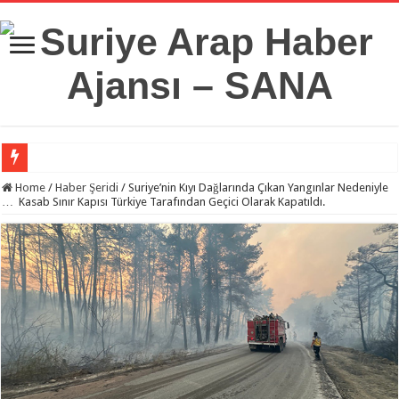
Suriye Savunma Bakanlığı’ndan Bir Heyet, Türkiye’deki Milli Savunma Üniversit
Home
/
Haber Şeridi
/
Suriye’nin Kıyı Dağlarında Çıkan Yangınlar Nedeniyle
… Kasab Sınır Kapısı Türkiye Tarafından Geçici Olarak Kapatıldı.