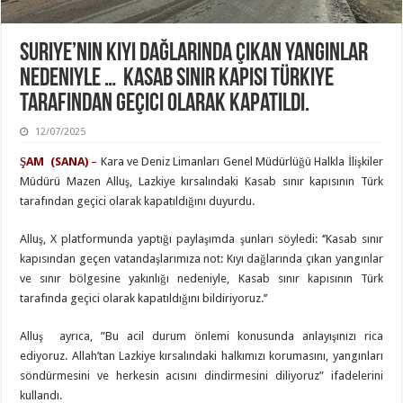
Suriye’nin Kıyı Dağlarında Çıkan Yangınlar
Nedeniyle … Kasab Sınır Kapısı Türkiye
Tarafından Geçici Olarak Kapatıldı.
12/07/2025
ŞAM (SANA)
–
Kara ve Deniz Limanları Genel Müdürlüğü Halkla İlişkiler
Müdürü Mazen Alluş, Lazkiye kırsalındaki Kasab sınır kapısının Türk
tarafından geçici olarak kapatıldığını duyurdu.
Alluş, X platformunda yaptığı paylaşımda şunları söyledi: ‘’Kasab sınır
kapısından geçen vatandaşlarımıza not: Kıyı dağlarında çıkan yangınlar
ve sınır bölgesine yakınlığı nedeniyle, Kasab sınır kapısının Türk
tarafında geçici olarak kapatıldığını bildiriyoruz.’’
Alluş ayrıca, ”Bu acil durum önlemi konusunda anlayışınızı rica
ediyoruz. Allah’tan Lazkiye kırsalındaki halkımızı korumasını, yangınları
söndürmesini ve herkesin acısını dindirmesini diliyoruz” ifadelerini
kullandı.