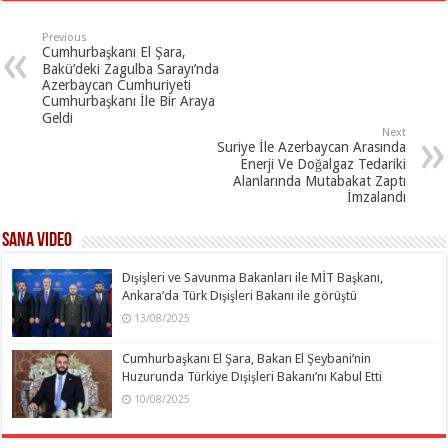
Previous
Cumhurbaşkanı El Şara,
Bakü’deki Zagulba Sarayı’nda
Azerbaycan Cumhuriyeti
Cumhurbaşkanı İle Bir Araya
Geldi
Next
Suriye İle Azerbaycan Arasında
Enerji Ve Doğalgaz Tedariki
Alanlarında Mutabakat Zaptı
İmzalandı
SANA Video
Dışişleri ve Savunma Bakanları ile MİT Başkanı,
Ankara’da Türk Dışişleri Bakanı ile görüştü
13/08/2025
Cumhurbaşkanı El Şara, Bakan El Şeybani’nin
Huzurunda Türkiye Dışişleri Bakanı’nı Kabul Etti
10/08/2025