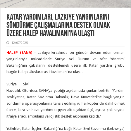
Katar Yardımları, Lazkiye Yangınlarını
Söndürme Çalışmalarına Destek Olmak
Üzere Halep Havalimanı’na Ulaştı
12/07/2025
HALEP (SANA)
– Lazkiye kırsalında on gündür devam eden orman
yangınlarıyla mücadelede Suriye Acil Durum ve Afet Yönetimi
Bakanlığı’nın çabalarını desteklemek üzere ilk Katar yardım grubu
bugün Halep Uluslararası Havalimanı’na ulaştı.
Suriye Sivil
Havacılık Otoritesi, SANA’ya yaptığı açıklamada şunları belirtti: ‘’Yardım
sevkiyatına, Katar Savunma Bakanlığı Hava Kuvvetleri’ne bağlı yangın
söndürme operasyonlarına tahsis edilmiş iki helikopter de dahil olmak
üzere, kara ve hava yardımı taşıyan altı uçaktan üçü, ayrıca çok sayıda
itfaiye aracı, ambulans ve lojistik destek ekipmanı katıldı.’’
Yetkililer, Katar İçişleri Bakanlığı’na bağlı Katar Sivil Savunma (Lekhwiya)