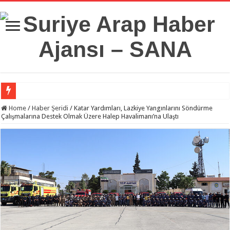
Suriye Savunma Bakanlığı’ndan Bir Heyet, Türkiye’deki Milli Savunma Üniversit
Home
/
Haber Şeridi
/
Katar Yardımları, Lazkiye Yangınlarını Söndürme
Çalışmalarına Destek Olmak Üzere Halep Havalimanı’na Ulaştı